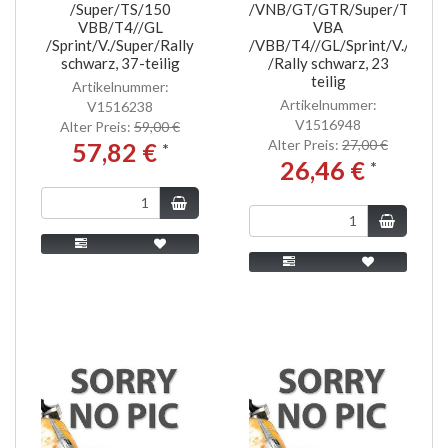
/Super/TS/150
/VNB/GT/GTR/Super/TS/15
VBB/T4//GL
VBA
/Sprint/V./Super/Rally
/VBB/T4//GL/Sprint/V./Super
schwarz, 37-teilig
/Rally schwarz, 23
teilig
Artikelnummer:
Artikelnummer:
V1516238
V1516948
Alter Preis:
59,00 €
Alter Preis:
27,00 €
57,82 €
*
26,46 €
*