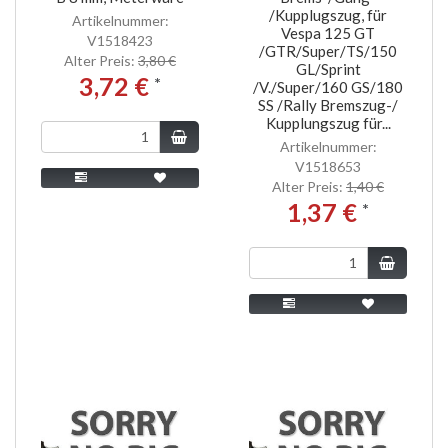
/Kupplugszug, für
Artikelnummer:
Vespa 125 GT
V1518423
/GTR/Super/TS/150
Alter Preis:
3,80 €
GL/Sprint
3,72 €
*
/V./Super/160 GS/180
SS /Rally Bremszug-/
Kupplungszug für...
Artikelnummer:
V1518653
Alter Preis:
1,40 €
1,37 €
*