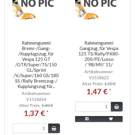
Rahmengummi
Rahmengummi
Brems-/Gang-
Gangzug, für Vespa
/Kupplugszug, für
125 TS/Rally/PX80-
Vespa 125 GT
200/PE/Lusso
/GTR/Super/TS/150
/`98/MY/`11/
GL/Sprint
Artikelnummer:
/V./Super/160 GS/180
V1518622
SS /Rally Bremszug-/
Alter Preis:
1,50 €
Kupplungszug für...
1,47 €
*
Artikelnummer:
V1518654
Alter Preis:
1,40 €
1,37 €
*