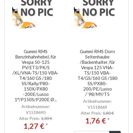
Gummi RMS
Gummi RMS Dorn
Benzinhahnhebel, für
Seitenhaube
Vespa 50-125
/Backenhalter, für
PV/ET3/PK/S
Vespa 125 VNA-
/XL/VNA-TS/150 VBA-
TS/150 VBA-
T4/160 GS /180
T4/GS/160 GS /180
SS/Rally/P80-
SS/PX80-
150X/PX80
200/PE/Lusso
-200E/Lusso
/`98/MY/T5
1°/P150S/P200E Ø...
Artikelnummer:
Artikelnummer:
V1518669
V1518690
Alter Preis:
1,80 €
Alter Preis:
1,30 €
1,76 €
*
1,27 €
*