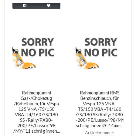
Rahmengummi
Rahmengummi RMS
Gas-/Chokezug
Benzinschlauch, für
/Kabelbaum, für Vespa
Vespa 125 VNA-
125 VNA -TS/150
TS/150 VBA -T4/160
VBA-T4/160 GS/180
GS/180 SS/Rally/PX80
SS /Rally/PX80-
-200/PE/Lusso/`98/MY/`11
200/PE/Lusso/`98
schräg innen Ø=14mm...
/MY/`11 schräg innen...
Artikelnummer: