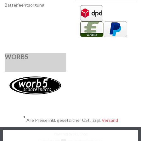
Batterieentsorgung
WORB5
*
Alle Preise inkl. gesetzlicher USt., zzgl.
Versand
Powered by
JTL-Shop
Template mit
von BannerShop24.de