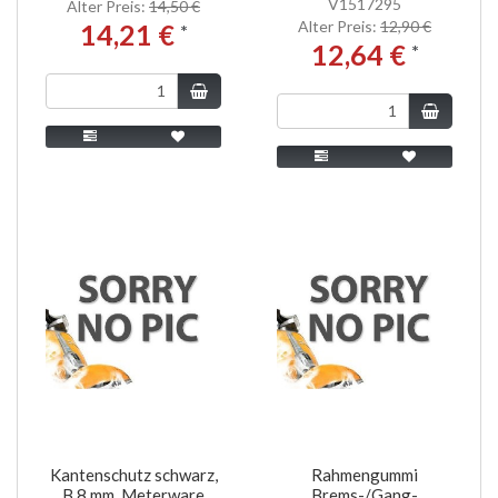
V1517295
Alter Preis:
14,50 €
Alter Preis:
12,90 €
14,21 €
*
12,64 €
*
Kantenschutz schwarz,
Rahmengummi
B 8 mm, Meterware
Brems-/Gang-