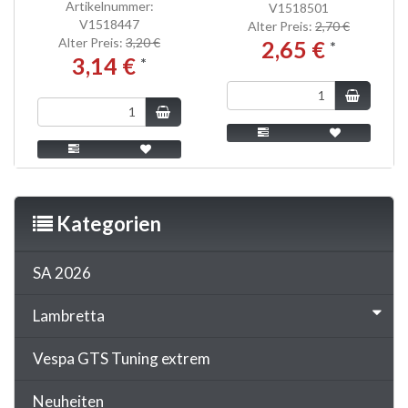
Artikelnummer:
V1518501
V1518447
Alter Preis:
2,70 €
Alter Preis:
3,20 €
2,65 €
*
3,14 €
*
Kategorien
SA 2026
Lambretta
Vespa GTS Tuning extrem
Neuheiten