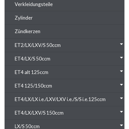
Verkleidungsteile
Zylinder
Zündkerzen
ET2/LX/LXV/S 50ccm
ET4/LX/S 50ccm
ET4 alt 125ccm
ET4 125/150ccm
ET4/LX/LX i.e./LXV/LXV i.e./S/S i.e.125ccm
ET4/LX/LXV/S 150ccm
LX/S 50ccm