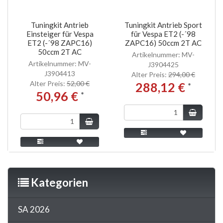
Tuningkit Antrieb
Tuningkit Antrieb Sport
Einsteiger für Vespa
für Vespa ET2 (-´98
ET2 (-´98 ZAPC16)
ZAPC16) 50ccm 2T AC
50ccm 2T AC
Artikelnummer: MV-
Artikelnummer: MV-
J3904425
J3904413
Alter Preis:
294,00 €
Alter Preis:
52,00 €
288,12 €
*
50,96 €
*
Kategorien
SA 2026