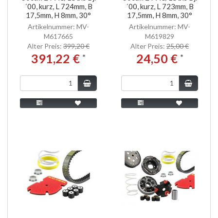
´00, kurz, L 724mm, B
´00, kurz, L 723mm, B
17,5mm, H 8mm, 30°
17,5mm, H 8mm, 30°
Artikelnummer: MV-
Artikelnummer: MV-
M617665
M619829
Alter Preis:
399,20 €
Alter Preis:
25,00 €
391,22 €
24,50 €
*
*