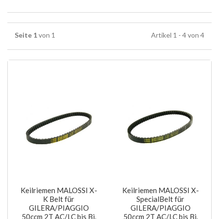
Seite 1
von 1
Artikel 1 - 4 von 4
Keilriemen MALOSSI X-
Keilriemen MALOSSI X-
K Belt für
SpecialBelt für
GILERA/PIAGGIO
GILERA/PIAGGIO
50ccm 2T AC/LC bis Bj.
50ccm 2T AC/LC bis Bj.