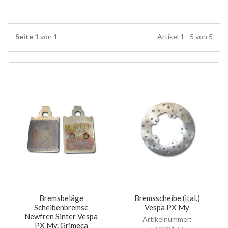
Seite 1
von 1
Artikel 1 - 5 von 5
Bremsbeläge
Bremsscheibe (ital.)
Scheibenbremse
Vespa PX My
Newfren Sinter Vespa
Artikelnummer:
PX My, Grimeca