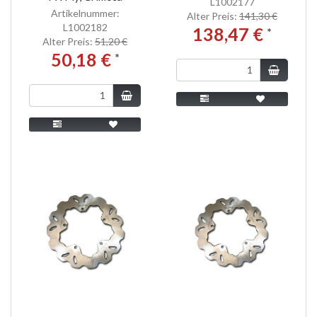
L1002177
Artikelnummer:
Alter Preis:
141,30 €
L1002182
138,47 €
*
Alter Preis:
51,20 €
50,18 €
*