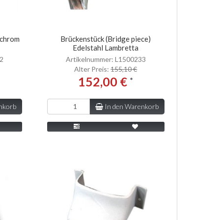
 chrom
Brückenstück (Bridge piece)
Edelstahl Lambretta
32
Artikelnummer: L1500233
Alter Preis:
155,10 €
152,00 €
*
nkorb
In den Warenkorb