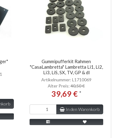
ger"
Gummipufferkit Rahmen
"CasaLambretta" Lambretta Li1, Li2,
Li3, LiS, SX, TV, GP & dl
41
Artikelnummer: L1710069
Alter Preis:
40,50 €
39,69 €
*
nkorb
In den Warenkorb