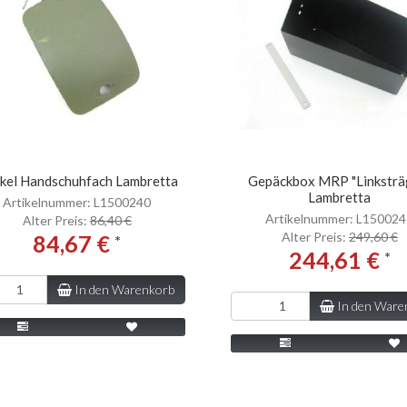
kel Handschuhfach Lambretta
Gepäckbox MRP "Linksträ
Lambretta
Artikelnummer: L1500240
Artikelnummer: L15002
Alter Preis:
86,40 €
Alter Preis:
249,60 €
84,67 €
*
244,61 €
*
In den Warenkorb
In den Ware