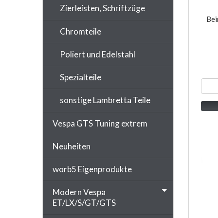
Zierleisten, Schriftzüge
Bei
Chromteile
Poliert und Edelstahl
Spezialteile
sonstige Lambretta Teile
Vespa GTS Tuning extrem
Neuheiten
worb5 Eigenprodukte
Modern Vespa
ET/LX/S/GT/GTS