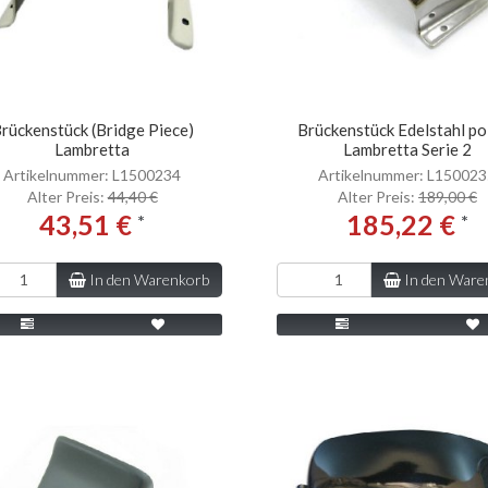
rückenstück (Bridge Piece)
Brückenstück Edelstahl po
Lambretta
Lambretta Serie 2
Artikelnummer: L1500234
Artikelnummer: L15002
Alter Preis:
44,40 €
Alter Preis:
189,00 €
43,51 €
185,22 €
*
*
In den Warenkorb
In den Ware