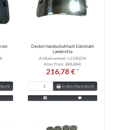
hrom
Deckel Handschuhfach Edelstahl
Lambretta
38
Artikelnummer: L1500239
Alter Preis:
221,20 €
216,78 €
*
nkorb
In den Warenkorb