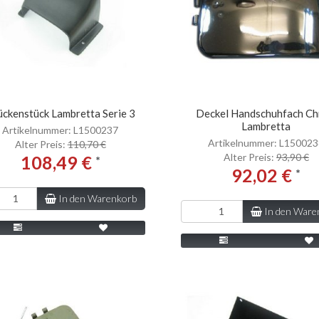
ückenstück Lambretta Serie 3
Deckel Handschuhfach C
Lambretta
Artikelnummer: L1500237
Artikelnummer: L15002
Alter Preis:
110,70 €
Alter Preis:
93,90 €
108,49 €
*
92,02 €
*
In den Warenkorb
In den Ware