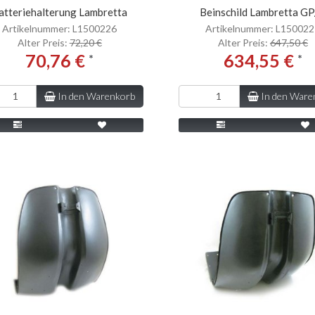
atteriehalterung Lambretta
Beinschild Lambretta GP
Artikelnummer: L1500226
Artikelnummer: L15002
Alter Preis:
72,20 €
Alter Preis:
647,50 €
70,76 €
634,55 €
*
*
In den Warenkorb
In den Ware