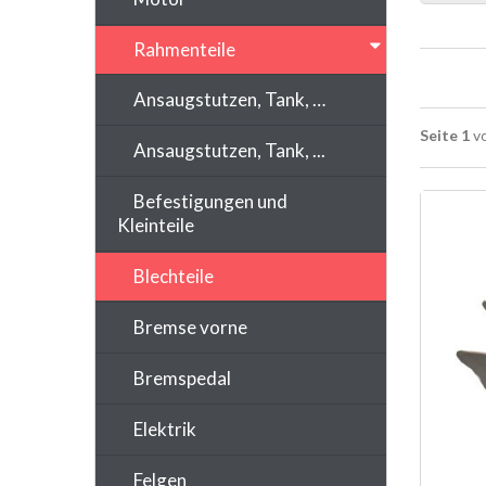
Rahmenteile
Ansaugstutzen, Tank, …
Seite 1
vo
Ansaugstutzen, Tank, ...
Befestigungen und
Kleinteile
Blechteile
Bremse vorne
Bremspedal
Elektrik
Felgen