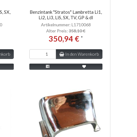
S, SX,
Benzintank "Stratos" Lambretta Li1,
Li2, Li3, LiS, SX, TV, GP & dl
30
Artikelnummer: L1710068
Alter Preis:
358,10 €
350,94 €
*
nkorb
In den Warenkorb