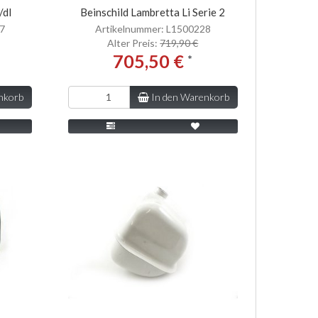
/dl
Beinschild Lambretta Li Serie 2
27
Artikelnummer: L1500228
Alter Preis:
719,90 €
705,50 €
*
nkorb
In den Warenkorb