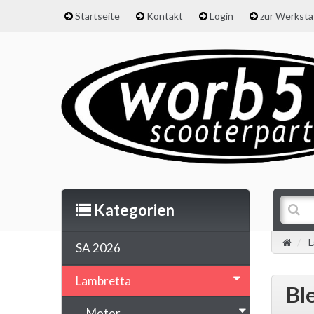
Startseite
Kontakt
Login
zur Werkst
Kategorien
L
SA 2026
Lambretta
Bl
Motor