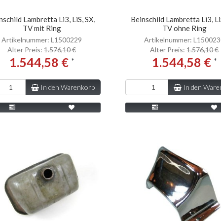
nschild Lambretta Li3, LiS, SX,
Beinschild Lambretta Li3, Li
TV mit Ring
TV ohne Ring
Artikelnummer: L1500229
Artikelnummer: L15002
Alter Preis:
1.576,10 €
Alter Preis:
1.576,10 €
1.544,58 €
1.544,58 €
*
*
In den Warenkorb
In den Ware