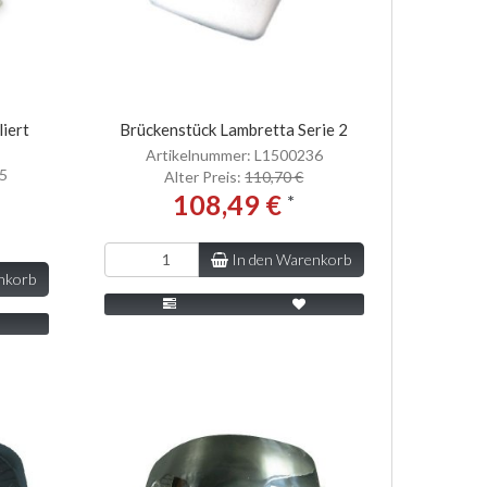
liert
Brückenstück Lambretta Serie 2
Artikelnummer: L1500236
35
Alter Preis:
110,70 €
108,49 €
*
In den Warenkorb
nkorb