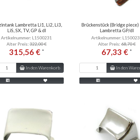
intank Lambretta Li1, Li2, Li3,
Brückenstück (Bridge piece)
LiS, SX, TV, GP & dl
Lambretta GP/dl
Artikelnummer: L1500231
Artikelnummer: L15002
Alter Preis:
322,00 €
Alter Preis:
68,70 €
315,56 €
67,33 €
*
*
In den Warenkorb
In den Ware