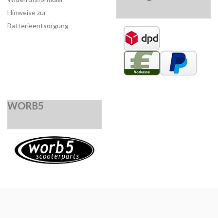
Hinweise zur
Batterieentsorgung
WORB5
*
Alle Preise inkl. gesetzlicher USt., zzgl.
Versand