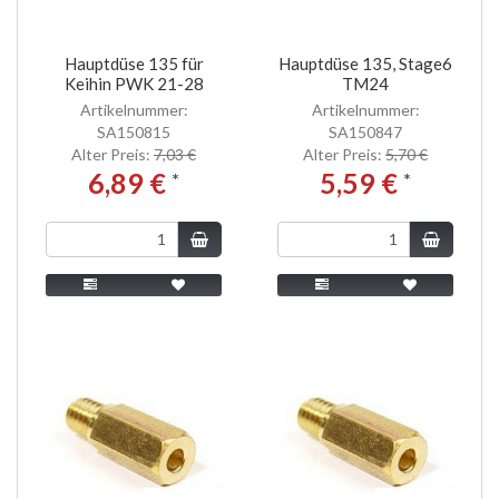
Hauptdüse 135 für
Hauptdüse 135, Stage6
Keihin PWK 21-28
TM24
Artikelnummer:
Artikelnummer:
SA150815
SA150847
Alter Preis:
7,03 €
Alter Preis:
5,70 €
6,89 €
5,59 €
*
*