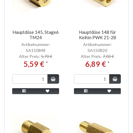
Hauptdüse 145, Stage6
Hauptdüse 148 für
TM24
Keihin PWK 21-28
Artikelnummer:
Artikelnummer:
SA150848
SA150820
Alter Preis:
5,70 €
Alter Preis:
7,03 €
5,59 €
6,89 €
*
*