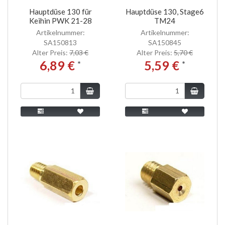
Hauptdüse 130 für
Hauptdüse 130, Stage6
Keihin PWK 21-28
TM24
Artikelnummer:
Artikelnummer:
SA150813
SA150845
Alter Preis:
7,03 €
Alter Preis:
5,70 €
6,89 €
5,59 €
*
*