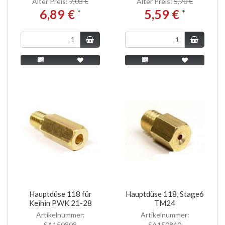
Alter Preis:
7,03 €
Alter Preis:
5,70 €
6,89 €
5,59 €
*
*
Hauptdüse 118 für
Hauptdüse 118, Stage6
Keihin PWK 21-28
TM24
Artikelnummer:
Artikelnummer:
SA150808
SA150840