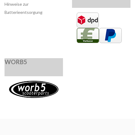
Hinweise zur
Batterieentsorgung
WORB5
*
Alle Preise inkl. gesetzlicher USt., zzgl.
Versand