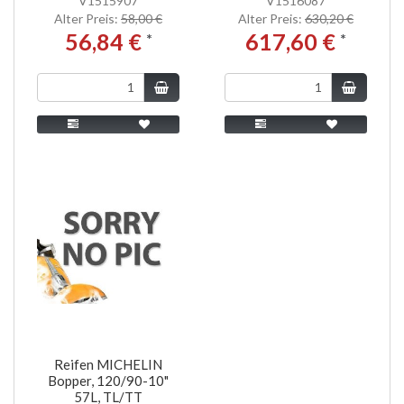
V1515907
V1516087
Alter Preis:
58,00 €
Alter Preis:
630,20 €
56,84 €
617,60 €
*
*
Reifen MICHELIN
Bopper, 120/90-10"
57L, TL/TT