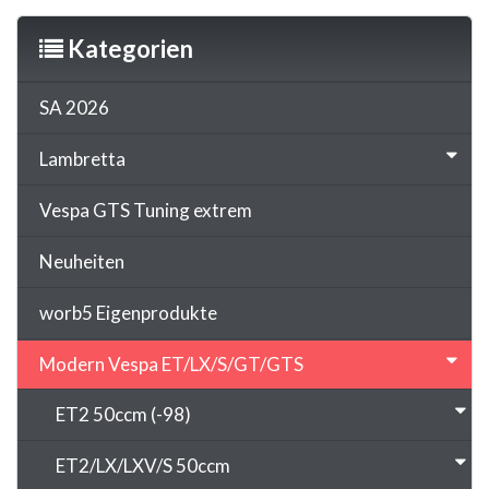
Kategorien
SA 2026
Lambretta
Vespa GTS Tuning extrem
Neuheiten
worb5 Eigenprodukte
Modern Vespa ET/LX/S/GT/GTS
ET2 50ccm (-98)
ET2/LX/LXV/S 50ccm