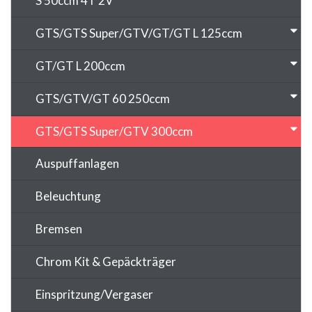
S 50ccm 4T 2V
GTS/GTS Super/GTV/GT/GT L 125ccm
GT/GT L 200ccm
GTS/GTV/GT 60 250ccm
GTS/GTS Super/GTV 300ccm
Auspuffanlagen
Beleuchtung
Bremsen
Chrom Kit & Gepäckträger
Einspritzung/Vergaser