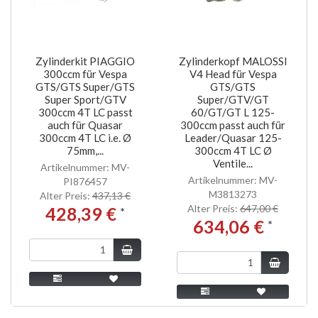
Zylinderkit PIAGGIO
Zylinderkopf MALOSSI
300ccm für Vespa
V4 Head für Vespa
GTS/GTS Super/GTS
GTS/GTS
Super Sport/GTV
Super/GTV/GT
300ccm 4T LC passt
60/GT/GT L 125-
auch für Quasar
300ccm passt auch für
300ccm 4T LC i.e. Ø
Leader/Quasar 125-
75mm,...
300ccm 4T LC Ø
Ventile...
Artikelnummer: MV-
Artikelnummer: MV-
PI876457
M3813273
Alter Preis:
437,13 €
Alter Preis:
647,00 €
428,39 €
*
634,06 €
*