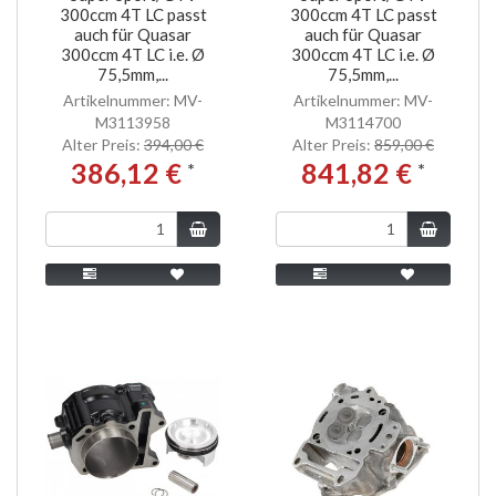
300ccm 4T LC passt
300ccm 4T LC passt
auch für Quasar
auch für Quasar
300ccm 4T LC i.e. Ø
300ccm 4T LC i.e. Ø
75,5mm,...
75,5mm,...
Artikelnummer: MV-
Artikelnummer: MV-
M3113958
M3114700
Alter Preis:
394,00 €
Alter Preis:
859,00 €
386,12 €
841,82 €
*
*