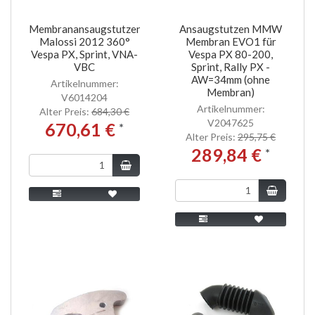
Membranansaugstutzen
Ansaugstutzen MMW
Malossi 2012 360°
Membran EVO1 für
Vespa PX, Sprint, VNA-
Vespa PX 80-200,
VBC
Sprint, Rally PX -
AW=34mm (ohne
Artikelnummer:
Membran)
V6014204
Artikelnummer:
Alter Preis:
684,30 €
V2047625
670,61 €
*
Alter Preis:
295,75 €
289,84 €
*