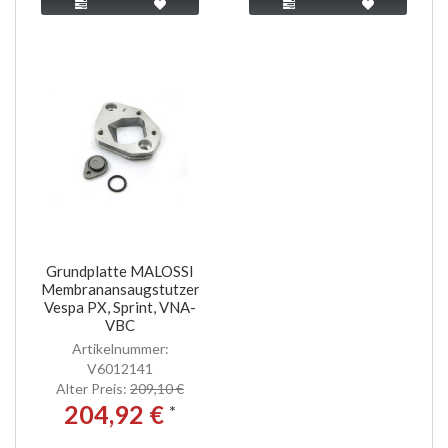
Grundplatte MALOSSI
Membranansaugstutzen
Vespa PX, Sprint, VNA-
VBC
Artikelnummer:
V6012141
Alter Preis:
209,10 €
204,92 €
*