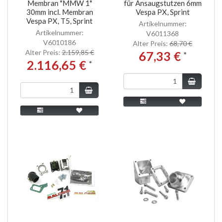
Membran "MMW 1"
für Ansaugstutzen 6mm
30mm incl. Membran
Vespa PX, Sprint
Vespa PX, T5, Sprint
Artikelnummer:
Artikelnummer:
V6011368
V6010186
Alter Preis:
68,70 €
Alter Preis:
2.159,85 €
67,33 €
*
2.116,65 €
*