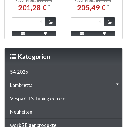
Alter Preis:
205,39 €
Alter Preis:
209,68 €
201,28 €
205,49 €
*
*
Kategorien
SA 2026
Lambretta
Vespa GTS Tuning extrem
Neuheiten
worb5 Eigenprodukte