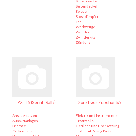
Scheinwerfer
Seitendeckel
Spiegel
Stossdämpfer
Tank
Werkzeuge
Zylinder
Zylinderkits
Zündung
PX, T5 (Sprint, Rally)
Sonstiges Zubehör SA
Ansaugstutzen
Elektrik und Instrumente
Auspuffanlagen
Ersatzteile
Bremse
Getriebe und Übersetzung
Carbon Teile
High-End Racing Parts