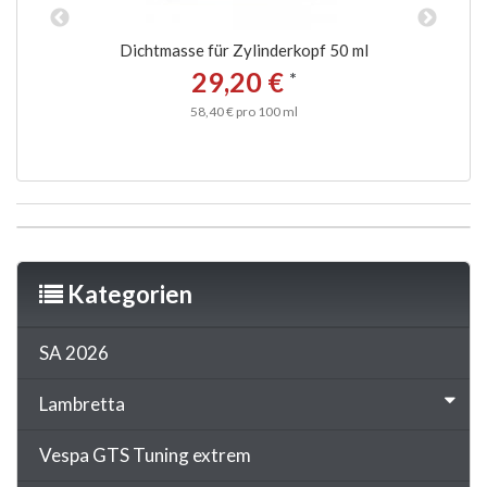
Dichtmasse für Zylinderkopf 50 ml
O-
29,20 €
*
58,40 € pro 100 ml
Kategorien
SA 2026
Lambretta
Vespa GTS Tuning extrem