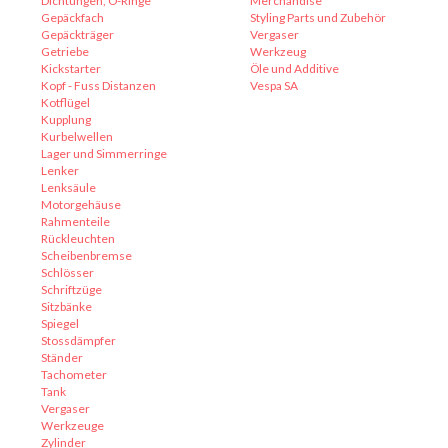
Dichtungen, O-Ringe
Merchandise
Gepäckfach
Styling Parts und Zubehör
Gepäckträger
Vergaser
Getriebe
Werkzeug
Kickstarter
Öle und Additive
Kopf - Fuss Distanzen
Vespa SA
Kotflügel
Kupplung
Kurbelwellen
Lager und Simmerringe
Lenker
Lenksäule
Motorgehäuse
Rahmenteile
Rückleuchten
Scheibenbremse
Schlösser
Schriftzüge
Sitzbänke
Spiegel
Stossdämpfer
Ständer
Tachometer
Tank
Vergaser
Werkzeuge
Zylinder