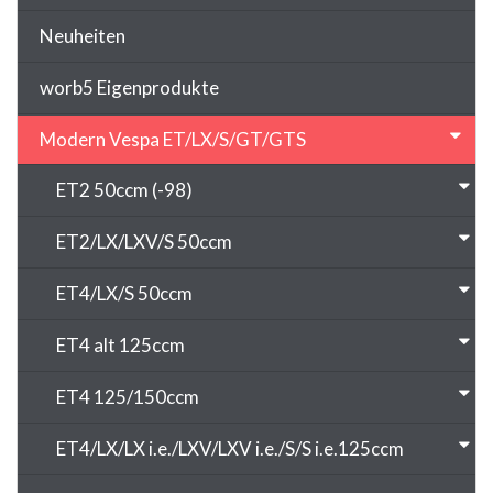
Neuheiten
worb5 Eigenprodukte
Modern Vespa ET/LX/S/GT/GTS
ET2 50ccm (-98)
ET2/LX/LXV/S 50ccm
ET4/LX/S 50ccm
ET4 alt 125ccm
ET4 125/150ccm
ET4/LX/LX i.e./LXV/LXV i.e./S/S i.e.125ccm