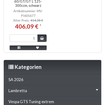
60/GT/GT L 125-
300ccm, schwarz
Artikelnummer: MV-
PI605677
Alter Preis:
414,38 €
406,09 €
*
Kategorien
SA 2026
Lambretta
Vespa GTS Tuning extrem