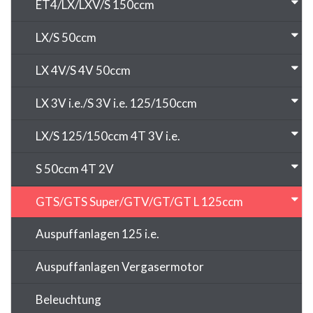
ET4/LX/LXV/S 150ccm
LX/S 50ccm
LX 4V/S 4V 50ccm
LX 3V i.e./S 3V i.e. 125/150ccm
LX/S 125/150ccm 4T 3V i.e.
S 50ccm 4T 2V
GTS/GTS Super/GTV/GT/GT L 125ccm
Auspuffanlagen 125 i.e.
Auspuffanlagen Vergasermotor
Beleuchtung