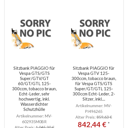
Sitzbank PIAGGIO für
Sitzbank PIAGGIO für
Vespa GTS/GTS
Vespa GTV 125-
Super/GTV/GT
300ccm, tobacco braun,
60/GT/GTL 125-
für Vespa GTS/GTS
300ccm, tobacco braun,
Super/GT/GTL 125-
Echt-Leder, sehr
300ccm Echt-Leder, 2-
hochwertig, inkl.
Sitzer, inkl....
Wasserdichter
Artikelnummer: MV-
Schutzhülle
PI496265
Artikelnummer: MV-
Alter Preis:
859,63 €
602935M0BR
842,44 €
*
Alter Preis:
1.045,30 €