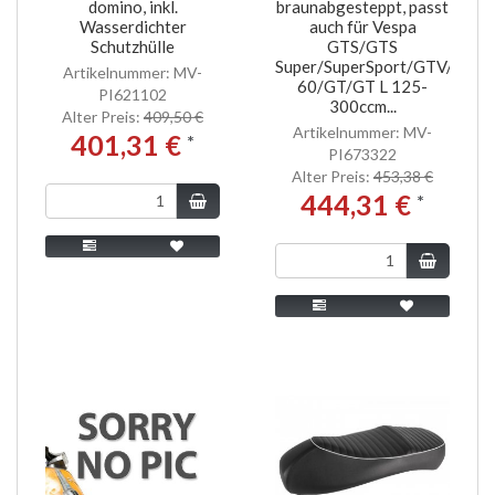
domino, inkl.
braunabgesteppt, passt
Wasserdichter
auch für Vespa
Schutzhülle
GTS/GTS
Super/SuperSport/GTV/GT
Artikelnummer: MV-
60/GT/GT L 125-
PI621102
300ccm...
Alter Preis:
409,50 €
Artikelnummer: MV-
401,31 €
*
PI673322
Alter Preis:
453,38 €
444,31 €
*