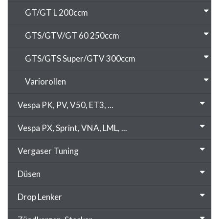
GT/GT L 200ccm
GTS/GTV/GT 60 250ccm
GTS/GTS Super/GTV 300ccm
Variorollen
Vespa PK, PV, V50, ET3, ...
Vespa PX, Sprint, VNA, LML, ...
Vergaser Tuning
Düsen
Drop Lenker