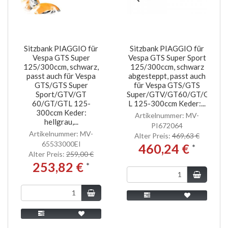
Sitzbank PIAGGIO für
Sitzbank PIAGGIO für
Vespa GTS Super
Vespa GTS Super Sport
125/300ccm, schwarz,
125/300ccm, schwarz
passt auch für Vespa
abgesteppt, passt auch
GTS/GTS Super
für Vespa GTS/GTS
Sport/GTV/GT
Super/GTV/GT60/GT/GT
60/GT/GTL 125-
L 125-300ccm Keder:...
300ccm Keder:
Artikelnummer: MV-
hellgrau,...
PI672064
Artikelnummer: MV-
Alter Preis:
469,63 €
65533000EI
460,24 €
*
Alter Preis:
259,00 €
253,82 €
*