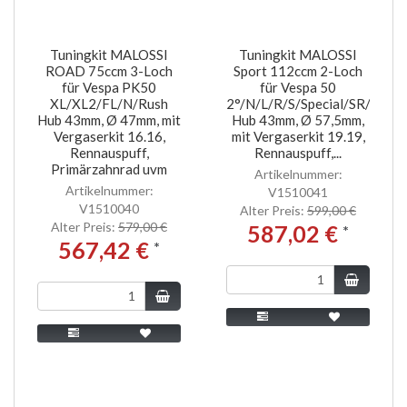
Tuningkit MALOSSI
Tuningkit MALOSSI
ROAD 75ccm 3-Loch
Sport 112ccm 2-Loch
für Vespa PK50
für Vespa 50
XL/XL2/FL/N/Rush
2°/N/L/R/S/Special/SR/SS
Hub 43mm, Ø 47mm, mit
Hub 43mm, Ø 57,5mm,
Vergaserkit 16.16,
mit Vergaserkit 19.19,
Rennauspuff,
Rennauspuff,...
Primärzahnrad uvm
Artikelnummer:
Artikelnummer:
V1510041
V1510040
Alter Preis:
599,00 €
Alter Preis:
579,00 €
587,02 €
*
567,42 €
*