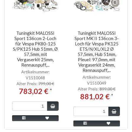
Tuningkit MALOSSI
Tuningkit MALOSSI
Sport 136ccm 2-Loch
Sport MK II 136ccm 3-
für Vespa PK80-125
Loch für Vespa PK125
S/PK125 Hub 51mm, Ø
ETS/N/XL/XL2 Ø
57,5mm, mit
57,5mm, Hub 51mm,
Vergaserkit 25mm,
Pleuel: 97,0mm, mit
Rennauspuff,...
Vergaserkit 24mm,
Rennauspuff,...
Artikelnummer:
Artikelnummer:
V1510048
V1510049
Alter Preis:
799,00 €
Alter Preis:
899,00 €
783,02 €
*
881,02 €
*