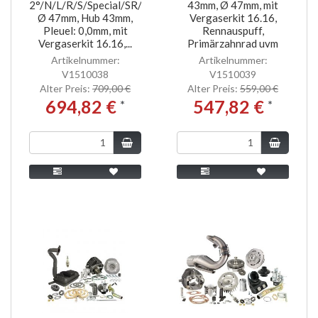
2°/N/L/R/S/Special/SR/SS
43mm, Ø 47mm, mit
Ø 47mm, Hub 43mm,
Vergaserkit 16.16,
Pleuel: 0,0mm, mit
Rennauspuff,
Vergaserkit 16.16,...
Primärzahnrad uvm
Artikelnummer:
Artikelnummer:
V1510038
V1510039
Alter Preis:
709,00 €
Alter Preis:
559,00 €
694,82 €
547,82 €
*
*