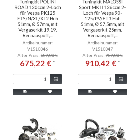
Tuningkit POLINI
Tuningkit MALOSSI
ROAD 130ccm 2-Loch
Sport MK II 136ccm 2-
für Vespa PK125
Loch für Vespa 90-
ETS/N/XL/XL2 Hub
125/PV/ET3 Hub
51mm, Ø 57mm, mit
51mm, Ø 57,5mm, mit
Vergaserkit 19.19,
Vergaserkit 25mm,
Rennauspuff,...
Rennauspuff,...
Artikelnummer:
Artikelnummer:
V1510046
V1510047
Alter Preis:
689,00 €
Alter Preis:
929,00 €
675,22 €
910,42 €
*
*