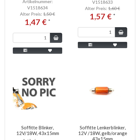
Artikelnummer:
V1518633
V1518634
Alter Preis:
1,60 €
Alter Preis:
1,50 €
1,57 €
*
1,47 €
*
Soffitte Blinker,
Soffitte Lenkerblinker,
12V/18W, 43x15mm
12V /18W, gelb/orange
43x15mm