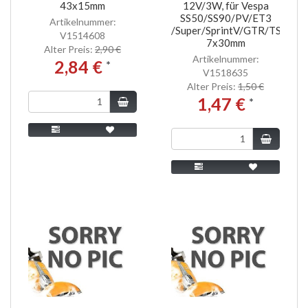
43x15mm
12V/3W, für Vespa
SS50/SS90/PV/ET3
Artikelnummer:
/Super/SprintV/GTR/TS/Rally
V1514608
7x30mm
Alter Preis:
2,90 €
Artikelnummer:
2,84 €
*
V1518635
Alter Preis:
1,50 €
1,47 €
*