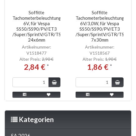
Soffitte
Soffitte
Tachometerbeleuchtung,
Tachometerbeleuchtung,
6V, für Vespa
6V/3,0W, für Vespa
SS50/SS90/PV/ET3
SS50/SS90/PV/ET3
/Super/SprintV/GTR/TS/Rally,
/Super/SprintV/GTR/TS/Rally
24x6mm
7x30mm
Artikelnummer:
Artikelnummer:
V1518477
V1518567
Alter Preis:
2,90 €
Alter Preis:
1,90 €
2,84 €
1,86 €
*
*
Kategorien
SA 2026