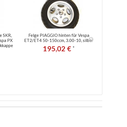
e SKR,
Felge PIAGGIO hinten für Vespa
Haltew
espa PX
ET2/ET4 50-150ccm, 3.00-10, silber
Kupplun
ckkappe
ET4/LX/LXV/
195,02 €
*
/GTS Super/
300ccm pass
Leader/Qua