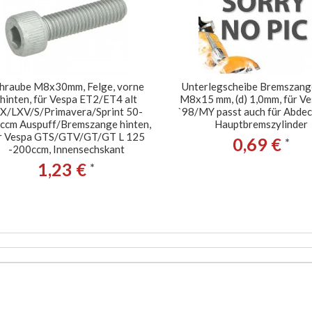
hraube M8x30mm, Felge, vorne
Unterlegscheibe Bremszang
/hinten, für Vespa ET2/ET4 alt
M8x15 mm, (d) 1,0mm, für V
LX/LXV/S/Primavera/Sprint 50-
`98/MY passt auch für Abde
ccm Auspuff/Bremszange hinten,
Hauptbremszylinder
r Vespa GTS/GTV/GT/GT L 125
0,69 €
*
-200ccm, Innensechskant
1,23 €
*