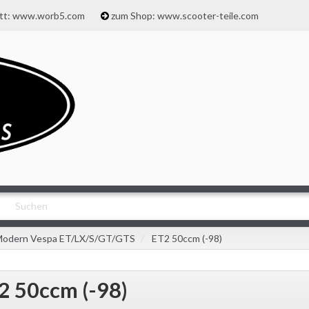
att: www.worb5.com
zum Shop: www.scooter-teile.com
odern Vespa ET/LX/S/GT/GTS
ET2 50ccm (-98)
2 50ccm (-98)