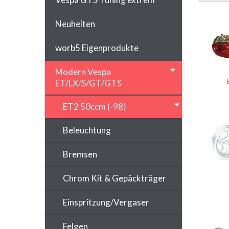
Neuheiten
worb5 Eigenprodukte
Modern Vespa
ET/LX/S/GT/GTS
ET2 50ccm (-98)
Beleuchtung
Bremsen
Chrom Kit & Gepäckträger
Einspritzung/Vergaser
Felgen