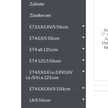
Zylinder
Zündkerzen
ET2/LX/LXV/S 50ccm
klar, für Vespa
Gepäckträger vorne, CUPPINI für
Sc
m H 380mm, B
Vespa ET2/ET4 50-150ccm chrom,
ET4/LX/S 50ccm
tagematerial
Gepäckauflage: 38x25cm, klappbar
/
150
 €
93,10 €
*
*
fü
ET4 alt 125ccm
ET4 125/150ccm
ET4/LX/LX i.e./LXV/LXV
i.e./S/S i.e.125ccm
ET4/LX/LXV/S 150ccm
LX/S 50ccm