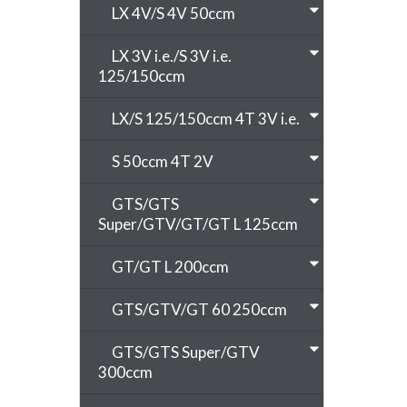
LX 4V/S 4V 50ccm
LX 3V i.e./S 3V i.e.
125/150ccm
LX/S 125/150ccm 4T 3V i.e.
S 50ccm 4T 2V
GTS/GTS
Super/GTV/GT/GT L 125ccm
GT/GT L 200ccm
GTS/GTV/GT 60 250ccm
GTS/GTS Super/GTV
300ccm