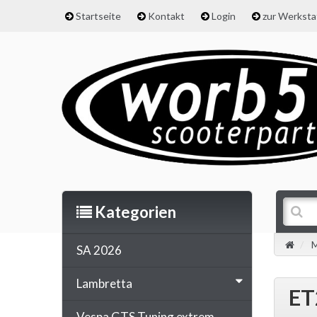
Startseite
Kontakt
Login
zur Werkst
Kategorien
M
SA 2026
Lambretta
ET
Vespa GTS Tuning extrem