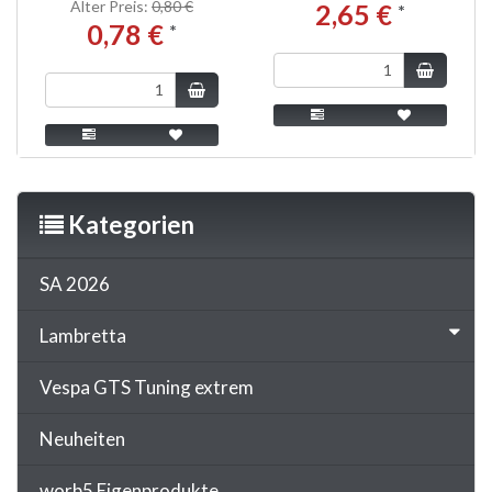
Alter Preis:
0,80 €
2,65 €
*
0,78 €
*
Kategorien
SA 2026
Lambretta
Vespa GTS Tuning extrem
Neuheiten
worb5 Eigenprodukte