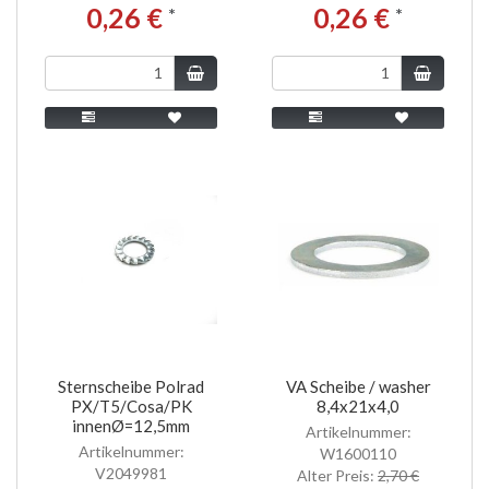
0,26 €
0,26 €
*
*
Sternscheibe Polrad
VA Scheibe / washer
PX/T5/Cosa/PK
8,4x21x4,0
innenØ=12,5mm
Artikelnummer:
Artikelnummer:
W1600110
V2049981
Alter Preis:
2,70 €