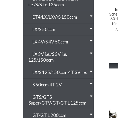
i.e./S/S i.e.125ccm
B
Sche
ET4/LX/LXV/S 150ccm
60 1
für
LX/S 50ccm
A
LX 4V/S 4V 50ccm
LX 3V i.e./S 3V i.e.
125/150ccm
LX/S 125/150ccm 4T 3V i.e.
S 50ccm 4T 2V
GTS/GTS
Super/GTV/GT/GT L 125ccm
GT/GT L 200ccm