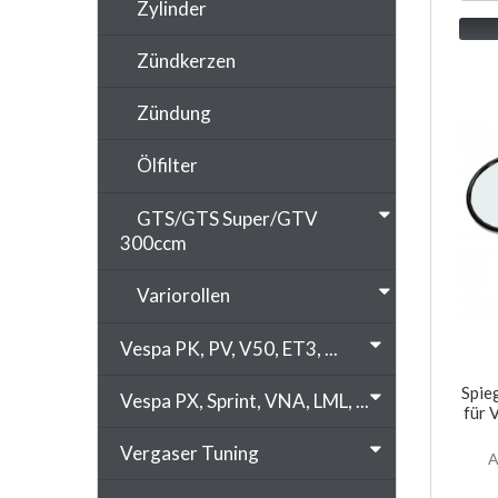
Zylinder
Zündkerzen
Zündung
Ölfilter
GTS/GTS Super/GTV
300ccm
Variorollen
Vespa PK, PV, V50, ET3, ...
Spie
Vespa PX, Sprint, VNA, LML, ...
für 
Vergaser Tuning
A