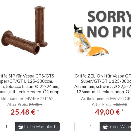
iffe SIP für Vespa GTS/GTS
Griffe ZELIONI für Vespa 
uper/GT/GT L 125-300ccm,
Super/GT/GT L 125-300c
i, tobacco braun, Ø 22/24mm,
Aluminium, schwarz, Ø 22,5-
5mm, mit Lenkerenden-Öffnung
125mm, mit Lenkerenden-Ö
rtikelnummer: MV-MV271452
Artikelnummer: MV-ZELG
Alter Preis:
26,00 €
Alter Preis:
50,00 €
25,48 €
49,00 €
*
*
In den Warenkorb
In den Ware