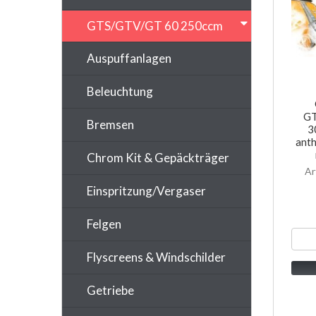
GTS/GTV/GT 60 250ccm
Auspuffanlagen
Beleuchtung
GT
Bremsen
3
anth
Chrom Kit & Gepäckträger
Ar
Einspritzung/Vergaser
Felgen
Flyscreens & Windschilder
Getriebe