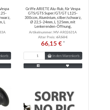
 Vespa
Griffe ARIETE Alu-Rub, für Vespa
125-
GTS/GTS Super/GT/GT L125-
chwarz,
300ccm, Aluminium, silber/schwarz,
m, L
Ø 22,5-24mm, L 125mm, mit
Lenkerenden-Öffnung,
633A
Artikelnummer: MV-AR02631A
Alter Preis:
67,50 €
66,15 €
*
nkorb
In den Warenkorb