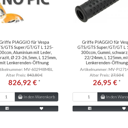
Griffe PIAGGIO für Vespa
Griffe PIAGGIO für Ves
S/GTS Super/GT/GT L 125-
GTS/GTS Super/GT/GT L 
00ccm, Aluminium mit Leder,
300ccm, Gummi, schwarz
razit, Ø 23-26,5mm, L 125mm,
22/24mm, L 125mm, mi
mit Lenkerenden-Öffnung
Lenkerenden-Öffnung
tikelnummer: MV-602948MBL
Artikelnummer: MV-PI271
Alter Preis:
843,80 €
Alter Preis:
27,50 €
826,92 €
26,95 €
*
*
In den Warenkorb
In den Ware