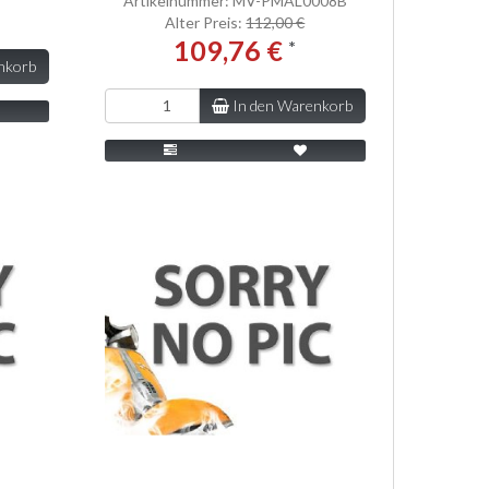
Artikelnummer: MV-PMAL0008B
Alter Preis:
112,00 €
109,76 €
*
nkorb
In den Warenkorb