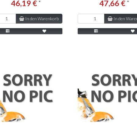
46,19 €
47,66 €
*
*
In den Warenkorb
In den Ware