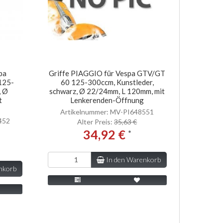
pa
Griffe PIAGGIO für Vespa GTV/GT
125-
60 125-300ccm, Kunstleder,
, Ø
schwarz, Ø 22/24mm, L 120mm, mit
t
Lenkerenden-Öffnung
Artikelnummer: MV-PI648551
452
Alter Preis:
35,63 €
34,92 €
*
In den Warenkorb
nkorb