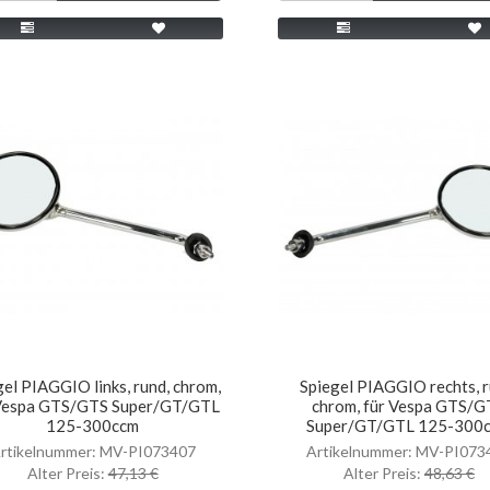
gel PIAGGIO links, rund, chrom,
Spiegel PIAGGIO rechts, r
Vespa GTS/GTS Super/GT/GTL
chrom, für Vespa GTS/G
125-300ccm
Super/GT/GTL 125-300
rtikelnummer: MV-PI073407
Artikelnummer: MV-PI073
Alter Preis:
47,13 €
Alter Preis:
48,63 €