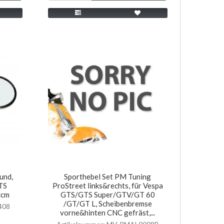
und,
Sporthebel Set PM Tuning
TS
ProStreet links&rechts, für Vespa
ccm
GTS/GTS Super/GTV/GT 60
/GT/GT L, Scheibenbremse
408
vorne&hinten CNC gefräst,...