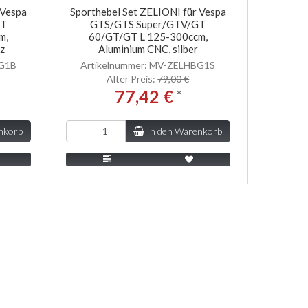
 Vespa
Sporthebel Set ZELIONI für Vespa
GT
GTS/GTS Super/GTV/GT
m,
60/GT/GT L 125-300ccm,
z
Aluminium CNC, silber
BG1B
Artikelnummer: MV-ZELHBG1S
Alter Preis:
79,00 €
77,42 €
*
nkorb
In den Warenkorb