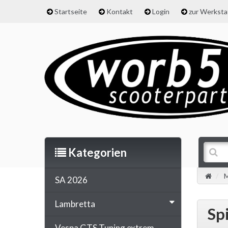
Startseite
Kontakt
Login
zur Werkst
Kategorien
M
SA 2026
Lambretta
Sp
Vespa GTS Tuning extrem