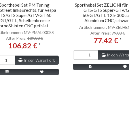
Sporthebel Set PM Tuning
Sporthebel Set ZELIONI für
Street links&rechts, für Vespa
GTS/GTS Super/GTV/
TS/GTS Super/GTV/GT 60
60/GT/GT L 125-300cc
/GT/GT L, Scheibenbremse
Aluminium CNC, schwar
orne&hinten CNC gefräst,...
Artikelnummer: MV-ZELH
tikelnummer: MV-PMAL0008S
Alter Preis:
79,00 €
Alter Preis:
109,00 €
77,42 €
*
106,82 €
*
In den Ware
In den Warenkorb