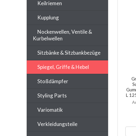
Keilriemen
Kupplung
Nockenwellen, Ventile &
Kurbelwellen
Sitzbänke & Sitzbankbezüge
Spiegel, Griffe & Hebel
Gr
Stoßdämpfer
S
Gumm
Styling Parts
L 12
A
Variomatik
Verkleidungsteile