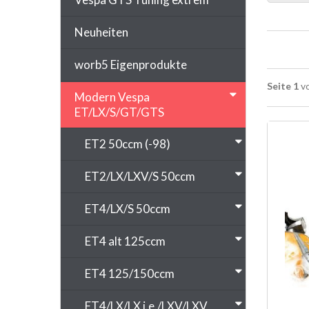
Neuheiten
worb5 Eigenprodukte
Seite 1
vo
Modern Vespa
ET/LX/S/GT/GTS
ET2 50ccm (-98)
ET2/LX/LXV/S 50ccm
ET4/LX/S 50ccm
ET4 alt 125ccm
ET4 125/150ccm
ET4/LX/LX i.e./LXV/LXV