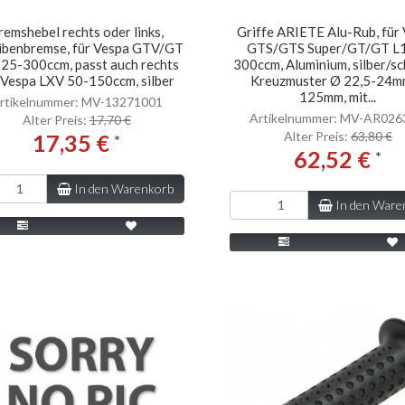
remshebel rechts oder links,
Griffe ARIETE Alu-Rub, für
ibenbremse, für Vespa GTV/GT
GTS/GTS Super/GT/GT L
25-300ccm, passt auch rechts
300ccm, Aluminium, silber/s
 Vespa LXV 50-150ccm, silber
Kreuzmuster Ø 22,5-24m
125mm, mit...
rtikelnummer: MV-13271001
Artikelnummer: MV-AR02
Alter Preis:
17,70 €
Alter Preis:
63,80 €
17,35 €
*
62,52 €
*
In den Warenkorb
In den Ware