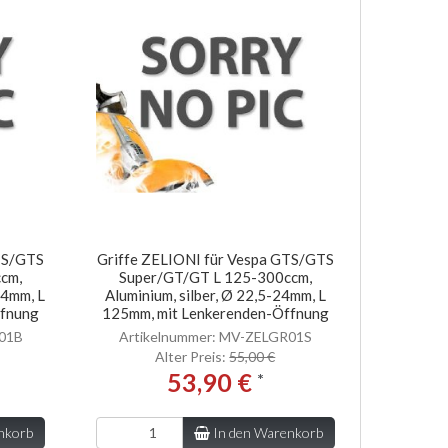
GTS/GTS
Griffe ZELIONI für Vespa GTS/GTS
cm,
Super/GT/GT L 125-300ccm,
24mm, L
Aluminium, silber, Ø 22,5-24mm, L
ffnung
125mm, mit Lenkerenden-Öffnung
R01B
Artikelnummer: MV-ZELGR01S
Alter Preis:
55,00 €
53,90 €
*
nkorb
In den Warenkorb