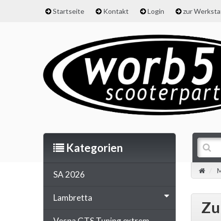
Startseite
Kontakt
Login
zur Werkst
Kategorien
M
SA 2026
Lambretta
Zu
Vespa GTS Tuning extrem