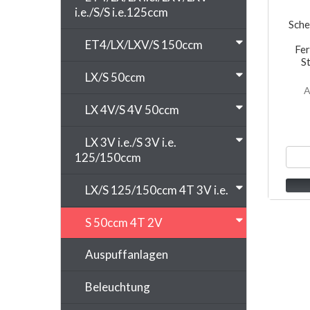
i.e./S/S i.e.125ccm
Sche
ET4/LX/LXV/S 150ccm
Fer
S
LX/S 50ccm
A
LX 4V/S 4V 50ccm
LX 3V i.e./S 3V i.e.
125/150ccm
LX/S 125/150ccm 4T 3V i.e.
S 50ccm 4T 2V
Auspuffanlagen
Beleuchtung