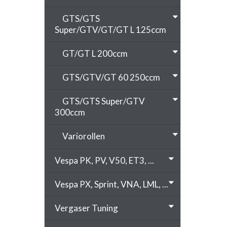
GTS/GTS
Super/GTV/GT/GT L 125ccm
GT/GT L 200ccm
GTS/GTV/GT 60 250ccm
GTS/GTS Super/GTV
300ccm
Variorollen
Vespa PK, PV, V50, ET3, ...
Vespa PX, Sprint, VNA, LML, ...
Vergaser Tuning