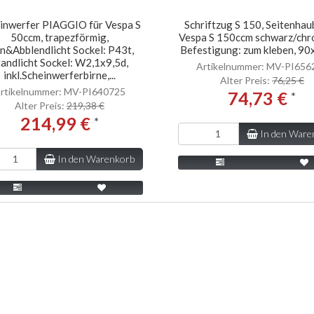
inwerfer PIAGGIO für Vespa S
Schriftzug S 150, Seitenhau
50ccm, trapezförmig,
Vespa S 150ccm schwarz/chr
n&Abblendlicht Sockel: P43t,
Befestigung: zum kleben, 9
tandlicht Sockel: W2,1x9,5d,
Artikelnummer: MV-PI656
inkl.Scheinwerferbirne,...
Alter Preis:
76,25 €
rtikelnummer: MV-PI640725
74,73 €
*
Alter Preis:
219,38 €
214,99 €
*
In den Ware
In den Warenkorb