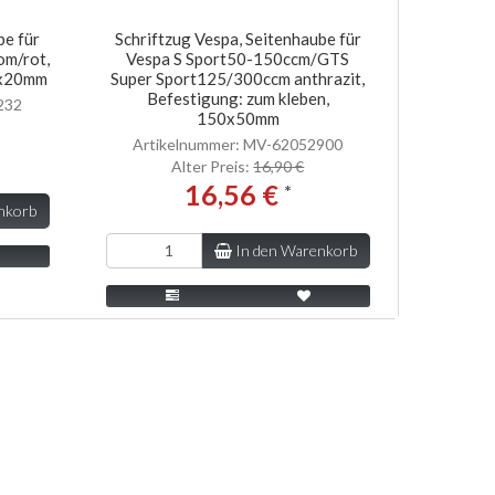
be für
Schriftzug Vespa, Seitenhaube für
om/rot,
Vespa S Sport50-150ccm/GTS
0x20mm
Super Sport125/300ccm anthrazit,
Befestigung: zum kleben,
232
150x50mm
Artikelnummer: MV-62052900
Alter Preis:
16,90 €
16,56 €
*
nkorb
In den Warenkorb