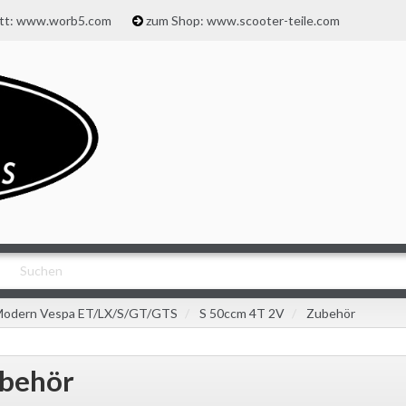
att: www.worb5.com
zum Shop: www.scooter-teile.com
odern Vespa ET/LX/S/GT/GTS
S 50ccm 4T 2V
Zubehör
behör