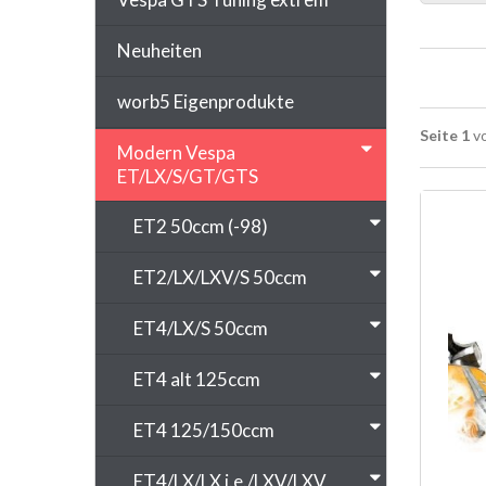
Neuheiten
worb5 Eigenprodukte
Seite 1
vo
Modern Vespa
ET/LX/S/GT/GTS
ET2 50ccm (-98)
ET2/LX/LXV/S 50ccm
ET4/LX/S 50ccm
ET4 alt 125ccm
ET4 125/150ccm
ET4/LX/LX i.e./LXV/LXV