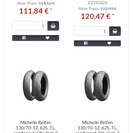
V2310326
Alter Preis:
114,12 €
Alter Preis:
122,93 €
111,84 €
*
120,47 €
*
Michelin Reifen
Michelin Reifen
130/70-12, 62S, TL,
130/70-12, 62S, TL,
reinforced, City Grip 2
reinforced, City Grip 2