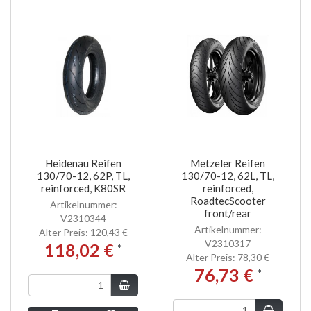
Heidenau Reifen
Metzeler Reifen
130/70-12, 62P, TL,
130/70-12, 62L, TL,
reinforced, K80SR
reinforced,
RoadtecScooter
Artikelnummer:
front/rear
V2310344
Artikelnummer:
Alter Preis:
120,43 €
V2310317
118,02 €
*
Alter Preis:
78,30 €
76,73 €
*