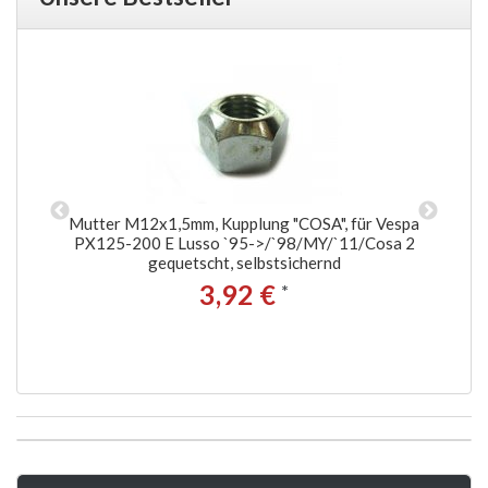
0
Mutter M12x1,5mm, Kupplung "COSA", für Vespa
PX125-200 E Lusso `95->/`98/MY/`11/Cosa 2
a Ø
gequetscht, selbstsichernd
3,92 €
*