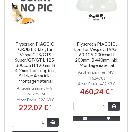
Flyscreen PIAGGIO,
Flyscreen PIAGGIO,
CRUISER, klar, für
klar, für Vespa GTV/GT
Vespa GTS/GTS
60 125-300ccm H
Super/GT/GT L 125-
200mm, B 440mm,inkl.
300ccm H 190mm, B
Montagematerial
470mm,homologiert,
Artikelnummer: MV-
Stärke: 4mm,inkl.
PI624701
Montagematerial
Alter Preis:
469,63 €
Artikelnummer: MV-
460,24 €
*
J602953M
Alter Preis:
226,60 €
222,07 €
*