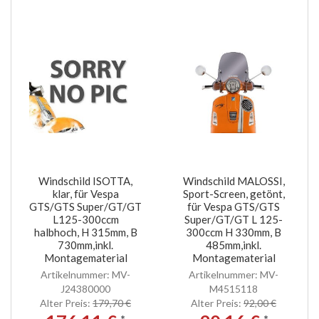
Windschild ISOTTA,
Windschild MALOSSI,
klar, für Vespa
Sport-Screen, getönt,
GTS/GTS Super/GT/GT
für Vespa GTS/GTS
L125-300ccm
Super/GT/GT L 125-
halbhoch, H 315mm, B
300ccm H 330mm, B
730mm,inkl.
485mm,inkl.
Montagematerial
Montagematerial
Artikelnummer: MV-
Artikelnummer: MV-
J24380000
M4515118
Alter Preis:
179,70 €
Alter Preis:
92,00 €
*
*