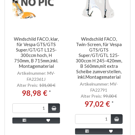
Windschild FACO, klar,
Windschild FACO,
für Vespa GTS/GTS
Twin-Screen, für Vespa
Super/GT/GT L125-
GTS/GTS
300ccm hoch, H
Super/GT/GTL 125-
750mm, B 715mm,inkl.
300ccm H 245-420mm,
Montagematerial
B 560mm,mit extra
Scheibe zumverstellen,
Artikelnummer: MV-
inkl.Montagematerial
FA22361J
Artikelnummer: MV-
Alter Preis:
101,00 €
FA22791
98,98 €
*
Alter Preis:
99,00 €
97,02 €
*