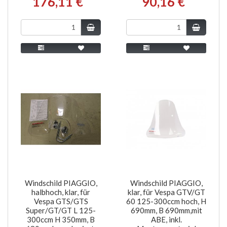
176,11 €
90,16 €
Windschild PIAGGIO,
Windschild PIAGGIO,
halbhoch, klar, für
klar, für Vespa GTV/GT
Vespa GTS/GTS
60 125-300ccm hoch, H
Super/GT/GT L 125-
690mm, B 690mm,mit
300ccm H 350mm, B
ABE, inkl.