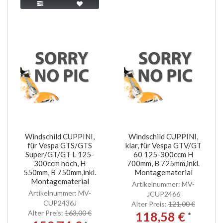
Windschild CUPPINI,
Windschild CUPPINI,
für Vespa GTS/GTS
klar, für Vespa GTV/GT
Super/GT/GT L 125-
60 125-300ccm H
300ccm hoch, H
700mm, B 725mm,inkl.
550mm, B 750mm,inkl.
Montagematerial
Montagematerial
Artikelnummer: MV-
Artikelnummer: MV-
JCUP2466
CUP2436J
Alter Preis:
121,00 €
Alter Preis:
163,00 €
118,58 €
*