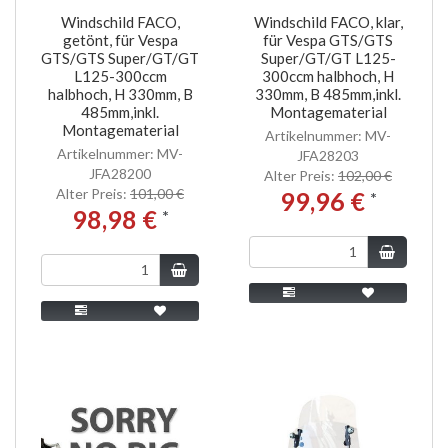
Windschild FACO,
Windschild FACO, klar,
getönt, für Vespa
für Vespa GTS/GTS
GTS/GTS Super/GT/GT
Super/GT/GT L125-
L125-300ccm
300ccm halbhoch, H
halbhoch, H 330mm, B
330mm, B 485mm,inkl.
485mm,inkl.
Montagematerial
Montagematerial
Artikelnummer: MV-
Artikelnummer: MV-
JFA28203
JFA28200
Alter Preis:
102,00 €
Alter Preis:
101,00 €
99,96 €
*
98,98 €
*