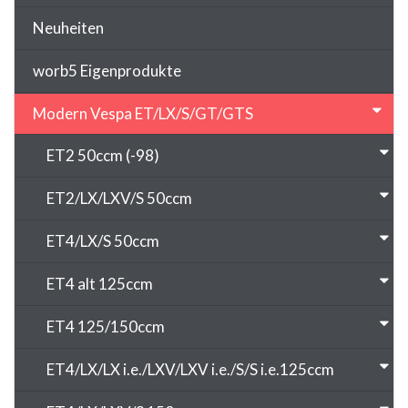
Neuheiten
worb5 Eigenprodukte
Modern Vespa ET/LX/S/GT/GTS
ET2 50ccm (-98)
ET2/LX/LXV/S 50ccm
ET4/LX/S 50ccm
ET4 alt 125ccm
ET4 125/150ccm
ET4/LX/LX i.e./LXV/LXV i.e./S/S i.e.125ccm