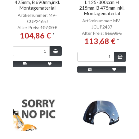
425mm, B 690mm,inkl.
L 125-300ccm H
Montagematerial
215mm, B 475mm,inkl.
Montagematerial
Artikelnummer: MV-
Artikelnummer: MV-
CUP2465J
JCUP2437
Alter Preis:
107,00 €
Alter Preis:
116,00 €
104,86 €
*
113,68 €
*