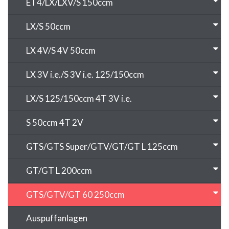
ET4/LX/LXV/S 150ccm
LX/S 50ccm
LX 4V/S 4V 50ccm
LX 3V i.e./S 3V i.e. 125/150ccm
LX/S 125/150ccm 4T 3V i.e.
S 50ccm 4T 2V
GTS/GTS Super/GTV/GT/GT L 125ccm
GT/GT L 200ccm
GTS/GTV/GT 60 250ccm
Auspuffanlagen