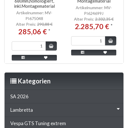
680mm,homologiert,
Montagematerial
inkl.Montagematerial
Artikelnummer: MV-
Artikelnummer: MV-
PI624699J
PI675048
Alter Preis:
2.332,35 €
Alter Preis:
290,88 €
2.285,70 €
*
285,06 €
*
Kategorien
SA 2026
Lambretta
Vespa GTS Tuning extrem