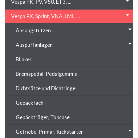
Vespa PK, PV, V50, ET3, ...
Vespa PX, Sprint, VNA, LML, ...
Ansaugstutzen
Auspuffanlagen
Blinker
Bremspedal, Pedalgummis
Dichtsätze und Dichtringe
Gepäckfach
Gepäckträger, Topcase
Getriebe, Primär, Kickstarter