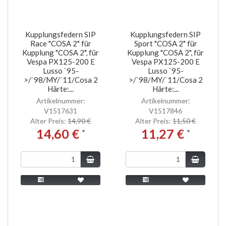
Kupplungsfedern SIP
Kupplungsfedern SIP
Race "COSA 2" für
Sport "COSA 2" für
Kupplung "COSA 2", für
Kupplung "COSA 2", für
Vespa PX125-200 E
Vespa PX125-200 E
Lusso `95-
Lusso `95-
>/`98/MY/`11/Cosa 2
>/`98/MY/`11/Cosa 2
Härte:...
Härte:...
Artikelnummer:
Artikelnummer:
V1517631
V1517846
Alter Preis:
14,90 €
Alter Preis:
11,50 €
14,60 €
11,27 €
*
*