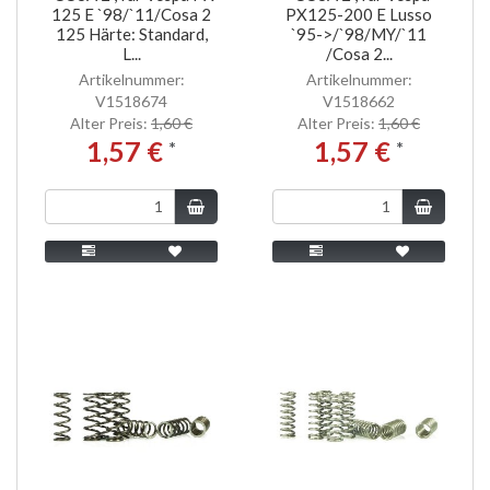
125 E `98/`11/Cosa 2
PX125-200 E Lusso
125 Härte: Standard,
`95->/`98/MY/`11
L...
/Cosa 2...
Artikelnummer:
Artikelnummer:
V1518674
V1518662
Alter Preis:
1,60 €
Alter Preis:
1,60 €
1,57 €
1,57 €
*
*