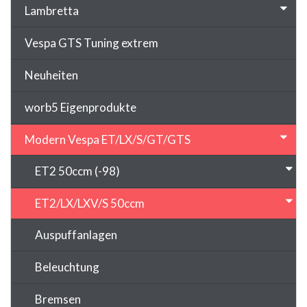
Lambretta
Vespa GTS Tuning extrem
Neuheiten
worb5 Eigenprodukte
Modern Vespa ET/LX/S/GT/GTS
ET2 50ccm (-98)
ET2/LX/LXV/S 50ccm
Auspuffanlagen
Beleuchtung
Bremsen