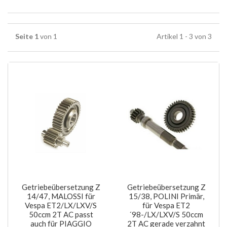
Seite 1
von 1
Artikel 1 - 3 von 3
Getriebeübersetzung Z
Getriebeübersetzung Z
14/47, MALOSSI für
15/38, POLINI Primär,
Vespa ET2/LX/LXV/S
für Vespa ET2
50ccm 2T AC passt
´98-/LX/LXV/S 50ccm
auch für PIAGGIO
2T AC gerade verzahnt