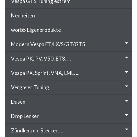
Vespa GTS Tuning extrem
Neuheiten
worb5 Eigenprodukte
Modern Vespa ET/LX/S/GT/GTS
Vespa PK, PV, V50, ET3, ...
Vespa PX, Sprint, VNA, LML, ...
Vergaser Tuning
Düsen
Drop Lenker
Zündkerzen, Stecker, ...