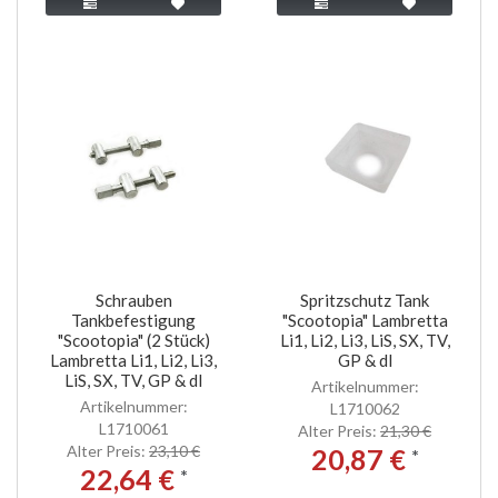
Schrauben
Spritzschutz Tank
Tankbefestigung
"Scootopia" Lambretta
"Scootopia" (2 Stück)
Li1, Li2, Li3, LiS, SX, TV,
Lambretta Li1, Li2, Li3,
GP & dl
LiS, SX, TV, GP & dl
Artikelnummer:
Artikelnummer:
L1710062
L1710061
Alter Preis:
21,30 €
Alter Preis:
23,10 €
20,87 €
*
22,64 €
*