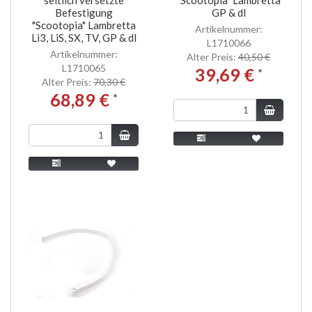
Befestigung
GP & dl
"Scootopia" Lambretta
Artikelnummer:
Li3, LiS, SX, TV, GP & dl
L1710066
Artikelnummer:
Alter Preis:
40,50 €
L1710065
39,69 €
*
Alter Preis:
70,30 €
68,89 €
*