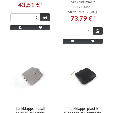
Artikelnummer:
43,51 €
*
L1710064
Alter Preis:
75,30 €
73,79 €
*
Tankklappe metall
Tankklappe plastik
seitlich versetzte
"Scootopia" Lambretta