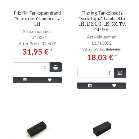
Filz für Tankspannband
Filzring Tankeinsatz
"Scootopia" Lambretta
"Scootopia" Lambretta
Li1
Li1, Li2, Li3, LiS, SX, TV,
GP & dl
Artikelnummer:
Artikelnummer:
L1710051
L1710052
Alter Preis:
32,60 €
Alter Preis:
18,40 €
31,95 €
*
18,03 €
*