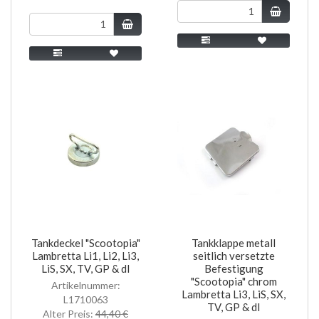
Tankdeckel "Scootopia"
Tankklappe metall
Lambretta Li1, Li2, Li3,
seitlich versetzte
LiS, SX, TV, GP & dl
Befestigung
"Scootopia" chrom
Artikelnummer:
Lambretta Li3, LiS, SX,
L1710063
TV, GP & dl
Alter Preis:
44,40 €