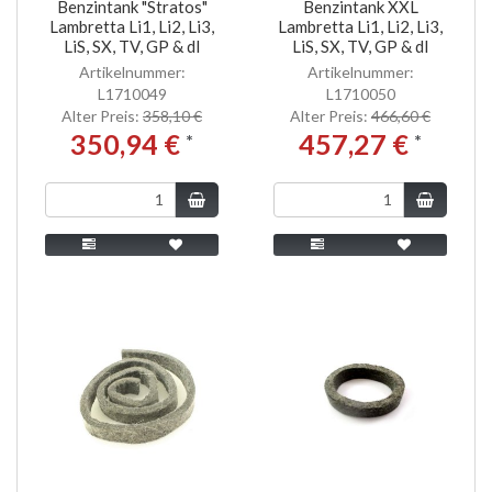
Benzintank "Stratos"
Benzintank XXL
Lambretta Li1, Li2, Li3,
Lambretta Li1, Li2, Li3,
LiS, SX, TV, GP & dl
LiS, SX, TV, GP & dl
Artikelnummer:
Artikelnummer:
L1710049
L1710050
Alter Preis:
358,10 €
Alter Preis:
466,60 €
350,94 €
457,27 €
*
*