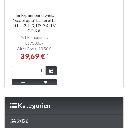
Tankspannband weiß
"Scootopia" Lambretta
Li1, Li2, Li3, LiS, SX, TV,
GP & dl
Artikelnummer:
L1710067
Alter Preis:
40,50 €
39,69 €
*
Kategorien
SA 2026