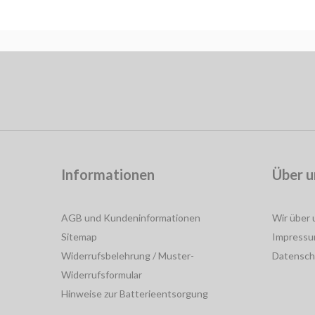
Informationen
Über u
AGB und Kundeninformationen
Wir über 
Sitemap
Impress
Widerrufsbelehrung / Muster-
Datensch
Widerrufsformular
Hinweise zur Batterieentsorgung