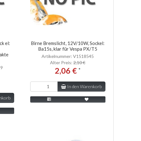
k el:
Birne Bremslicht, 12V/10W, Sockel:
Ba15s, klar für Vespa PX/T5
akte
Artikelnummer: V1518545
Alter Preis:
2,10 €
89
2,06 €
*
In den Warenkorb
nkorb