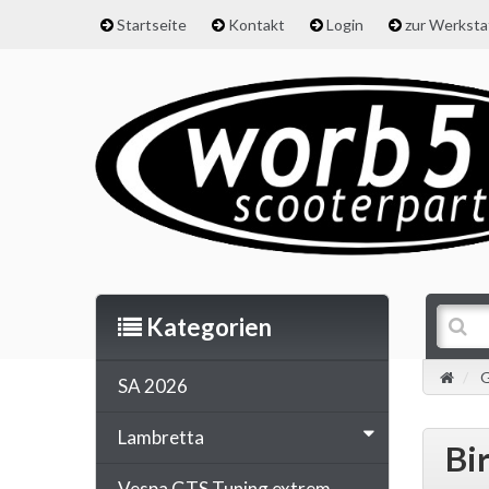
Startseite
Kontakt
Login
zur Werkst
Kategorien
G
SA 2026
Lambretta
Bi
Vespa GTS Tuning extrem