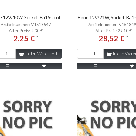
e 12V/10W, Sockel: Ba15s, rot
Birne 12V/21W, Sockel: Ba15
Artikelnummer: V1518547
Artikelnummer: V15184
Alter Preis:
2,30 €
Alter Preis:
29,10 €
2,25 €
28,52 €
*
*
In den Warenkorb
In den Ware