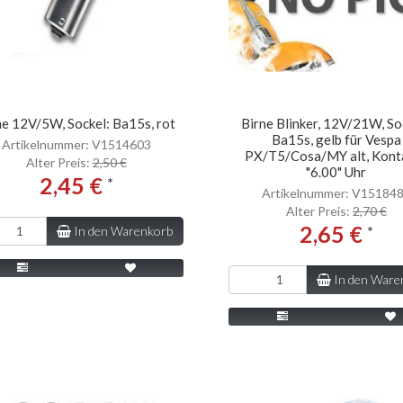
ne 12V/5W, Sockel: Ba15s, rot
Birne Blinker, 12V/21W, Soc
Ba15s, gelb für Vespa
Artikelnummer: V1514603
PX/T5/Cosa/MY alt, Kont
Alter Preis:
2,50 €
"6.00" Uhr
2,45 €
*
Artikelnummer: V15184
Alter Preis:
2,70 €
2,65 €
*
In den Warenkorb
In den Ware