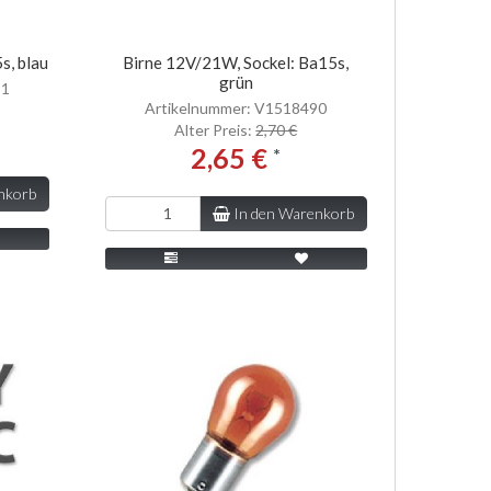
s, blau
Birne 12V/21W, Sockel: Ba15s,
grün
91
Artikelnummer: V1518490
Alter Preis:
2,70 €
2,65 €
*
nkorb
In den Warenkorb