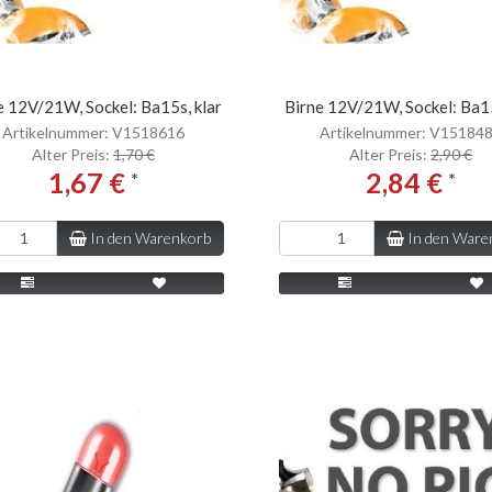
e 12V/21W, Sockel: Ba15s, klar
Birne 12V/21W, Sockel: Ba15
Artikelnummer: V1518616
Artikelnummer: V15184
Alter Preis:
1,70 €
Alter Preis:
2,90 €
1,67 €
2,84 €
*
*
In den Warenkorb
In den Ware