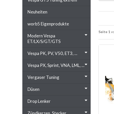
Neuheiten
worb5 Eigenprodukte
Seite 1
vo
Modern Vespa
ET/LX/S/GT/GTS
Vespa PK, PV, V50, ET3, ...
Vespa PX, Sprint, VNA, LML, ...
Vergaser Tuning
Düsen
Drop Lenker
Zündkerzen, Stecker, ...