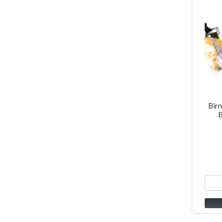
Birn
B