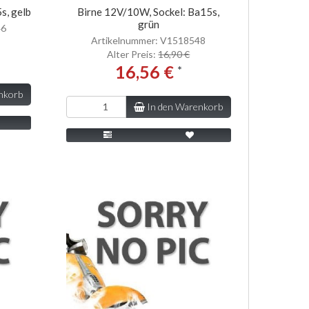
s, gelb
Birne 12V/10W, Sockel: Ba15s,
grün
46
Artikelnummer: V1518548
Alter Preis:
16,90 €
16,56 €
*
nkorb
In den Warenkorb