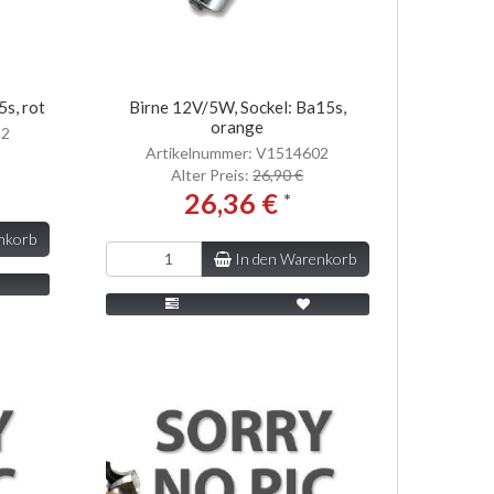
s, rot
Birne 12V/5W, Sockel: Ba15s,
orange
82
Artikelnummer: V1514602
Alter Preis:
26,90 €
26,36 €
*
nkorb
In den Warenkorb