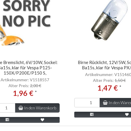
e Bremslicht, 6V/10W, Sockel:
Birne Rücklicht, 12V/5W, So
a15s, klar für Vespa P125-
Ba15s, klar für Vespa PX
150X/P200E/P150 S,
Artikelnummer: V15146
Artikelnummer: V1518557
Alter Preis:
1,50 €
Alter Preis:
2,00 €
1,47 €
*
1,96 €
*
In den Ware
In den Warenkorb