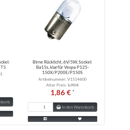
ckel:
Birne Rücklicht, 6V/5W, Sockel:
/T5
Ba15s, klarfür Vespa P125-
150X/P200E/P150S
01
Artikelnummer: V1514600
Alter Preis:
1,90 €
1,86 €
*
nkorb
In den Warenkorb