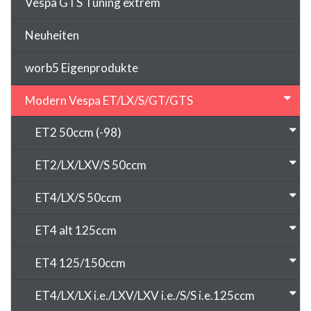
Vespa GTS Tuning extrem
Neuheiten
worb5 Eigenprodukte
Modern Vespa ET/LX/S/GT/GTS
ET2 50ccm (-98)
ET2/LX/LXV/S 50ccm
ET4/LX/S 50ccm
ET4 alt 125ccm
ET4 125/150ccm
ET4/LX/LX i.e./LXV/LXV i.e./S/S i.e.125ccm