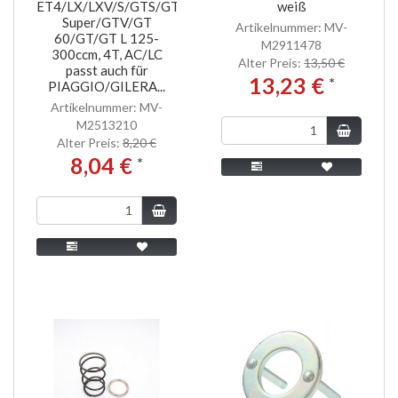
ET4/LX/LXV/S/GTS/GTS
weiß
Super/GTV/GT
Artikelnummer: MV-
60/GT/GT L 125-
M2911478
300ccm, 4T, AC/LC
Alter Preis:
13,50 €
passt auch für
13,23 €
*
PIAGGIO/GILERA...
Artikelnummer: MV-
M2513210
Alter Preis:
8,20 €
8,04 €
*