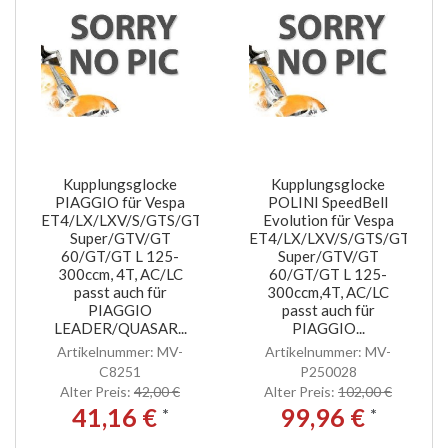
Kupplungsglocke
Kupplungsglocke
PIAGGIO für Vespa
POLINI SpeedBell
ET4/LX/LXV/S/GTS/GTS
Evolution für Vespa
Super/GTV/GT
ET4/LX/LXV/S/GTS/GTS
60/GT/GT L 125-
Super/GTV/GT
300ccm, 4T, AC/LC
60/GT/GT L 125-
passt auch für
300ccm,4T, AC/LC
PIAGGIO
passt auch für
LEADER/QUASAR...
PIAGGIO...
Artikelnummer: MV-
Artikelnummer: MV-
C8251
P250028
Alter Preis:
42,00 €
Alter Preis:
102,00 €
41,16 €
99,96 €
*
*