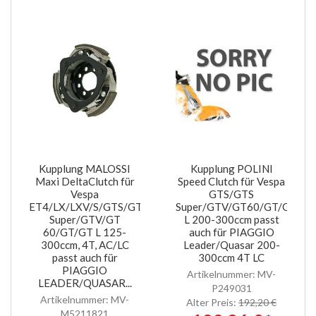
Kupplung MALOSSI
Kupplung POLINI
Maxi DeltaClutch für
Speed Clutch für Vespa
Vespa
GTS/GTS
ET4/LX/LXV/S/GTS/GTS
Super/GTV/GT60/GT/GT
Super/GTV/GT
L 200-300ccm passt
60/GT/GT L 125-
auch für PIAGGIO
300ccm, 4T, AC/LC
Leader/Quasar 200-
passt auch für
300ccm 4T LC
PIAGGIO
Artikelnummer: MV-
LEADER/QUASAR...
P249031
Artikelnummer: MV-
Alter Preis:
192,20 €
M5211821