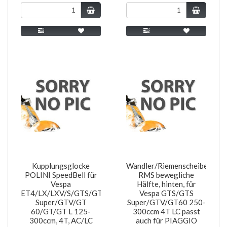
Kupplungsglocke
Wandler/Riemenscheibe
POLINI SpeedBell für
RMS bewegliche
Vespa
Hälfte, hinten, für
ET4/LX/LXV/S/GTS/GTS
Vespa GTS/GTS
Super/GTV/GT
Super/GTV/GT60 250-
60/GT/GT L 125-
300ccm 4T LC passt
300ccm, 4T, AC/LC
auch für PIAGGIO