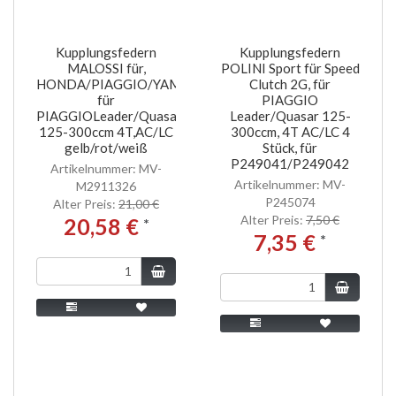
Kupplungsfedern
Kupplungsfedern
MALOSSI für,
POLINI Sport für Speed
HONDA/PIAGGIO/YAMAHA
Clutch 2G, für
für
PIAGGIO
PIAGGIOLeader/Quasar
Leader/Quasar 125-
125-300ccm 4T,AC/LC
300ccm, 4T AC/LC 4
gelb/rot/weiß
Stück, für
P249041/P249042
Artikelnummer: MV-
Artikelnummer: MV-
M2911326
P245074
Alter Preis:
21,00 €
Alter Preis:
7,50 €
20,58 €
*
7,35 €
*