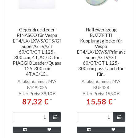
Gegendruckfeder
Haltewerkzeug
PINASCO für Vespa
BUZZETTI
ET4/LX/LXV/S/GTS/GTS
Kupplungsglocke für
Super/GTV/GT
Vespa
60/GT/GT L 125-
ET4/LX/LXV/S/Primavera/Sp
300ccm, 4T, AC/LC für
Super/GTV/GT
PIAGGIOLeader/Quasar
60/GT/GT L 125-
125-300ccm
300ccm passt auch für
4T,AC/LC...
für...
Artikelnummer: MV-
Artikelnummer: MV-
B1492085
BU5428
Alter Preis:
89,10 €
Alter Preis:
15,90 €
87,32 €
15,58 €
*
*