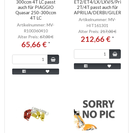
300ccm 4T LC passt
ET2/ET4/LX/LXV/S/Primaver
auch für PIAGGIO
2T/4T passt auch für
Quasar 250-300ccm
APRILIA/DERBI/GILERA/PEU
4T LC
Artikelnummer: MV-
Artikelnummer: MV-
HIT161301
R100360410
Alter Preis:
217,00 €
Alter Preis:
67,00 €
212,66 €
*
65,66 €
*