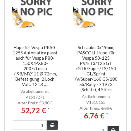
Hupe für Vespa PK50-
Schraube 3x19mm,
125S Automatica passt
PASCOLI, Hupe, für
auch für Vespa P80-
Vespa 50-125
150X/PX80-
PV/ET3/125 GT
200E/Lusso
/GTR/Super/TS/150
/`98/MY/`11 Ø 72mm,
GL/Sprint
Befestigung: 2 Loch,
/V/Super/160 GS/180
Volt: 12 DC,...
SS/Rally -> 1973
(Schlitz), 4 Stück
Artikelnummer:
Artikelnummer:
V1517271
V1518153
Alter Preis:
53,80 €
Alter Preis:
6,90 €
52,72 €
*
6,76 €
*