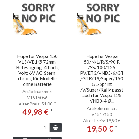
Hupe für Vespa 150
Hupe für Vespa
VL3/VB1 Ø 72mm,
50/N/L/R/S/90 R
Befestigung: 4 Loch,
/SS/100/125
Volt: 6V AC, Stern,
PV/ET3/VNB5-6/GT
chrom, für Modelle
/GTR/TS/Super/150
ohne Batterie
GL/Sprint
/V/Super/Rally passt
Artikelnummer:
auch für Vespa 125
V1516056
VNB3-4 Ø...
Alter Preis:
51,00 €
Artikelnummer:
49,98 €
*
V1517150
Alter Preis:
19,90 €
19,50 €
*