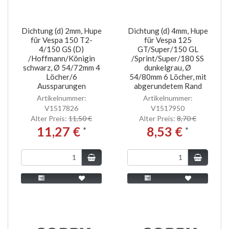
Dichtung (d) 2mm, Hupe
Dichtung (d) 4mm, Hupe
für Vespa 150 T2-
für Vespa 125
4/150 GS (D)
GT/Super/150 GL
/Hoffmann/Königin
/Sprint/Super/180 SS
schwarz, Ø 54/72mm 4
dunkelgrau, Ø
Löcher/6
54/80mm 6 Löcher, mit
Aussparungen
abgerundetem Rand
Artikelnummer:
Artikelnummer:
V1517826
V1517950
Alter Preis:
11,50 €
Alter Preis:
8,70 €
11,27 €
8,53 €
*
*