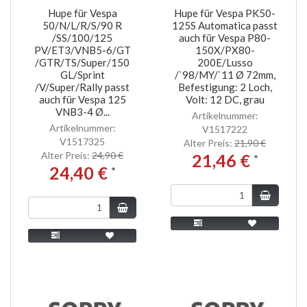
Hupe für Vespa
Hupe für Vespa PK50-
50/N/L/R/S/90 R
125S Automatica passt
/SS/100/125
auch für Vespa P80-
PV/ET3/VNB5-6/GT
150X/PX80-
/GTR/TS/Super/150
200E/Lusso
GL/Sprint
/`98/MY/`11 Ø 72mm,
/V/Super/Rally passt
Befestigung: 2 Loch,
auch für Vespa 125
Volt: 12 DC, grau
VNB3-4 Ø...
Artikelnummer:
Artikelnummer:
V1517222
V1517325
Alter Preis:
21,90 €
Alter Preis:
24,90 €
21,46 €
*
24,40 €
*