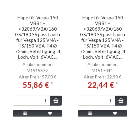
Hupe für Vespa 150
Hupe für Vespa 150
VBB1 -
VBB1 -
>32069/VBA/160
>32069/VBA/160
GS/180 SS passt auch
GS/180 SS passt auch
für Vespa 125 VNA -
für Vespa 125 VNA -
TS/150 VBA-T4 Ø
TS/150 VBA-T4 Ø
72mm, Befestigung: 4
72mm, Befestigung: 4
Loch, Volt: 6V AC,...
Loch, Volt: 6V AC,...
Artikelnummer:
Artikelnummer:
V1515879
V1517044
Alter Preis:
57,00 €
Alter Preis:
22,90 €
55,86 €
22,44 €
*
*