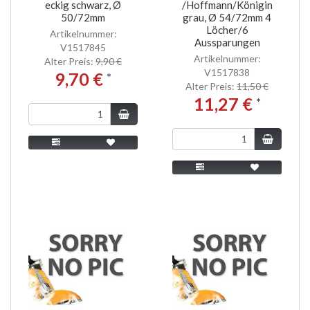
eckig schwarz, Ø
/Hoffmann/Königin
50/72mm
grau, Ø 54/72mm 4
Löcher/6
Artikelnummer:
Aussparungen
V1517845
Artikelnummer:
Alter Preis:
9,90 €
V1517838
9,70 €
*
Alter Preis:
11,50 €
11,27 €
*