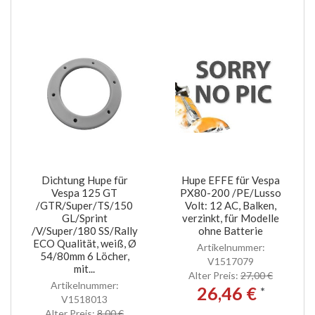
Dichtung Hupe für
Hupe EFFE für Vespa
Vespa 125 GT
PX80-200 /PE/Lusso
/GTR/Super/TS/150
Volt: 12 AC, Balken,
GL/Sprint
verzinkt, für Modelle
/V/Super/180 SS/Rally
ohne Batterie
ECO Qualität, weiß, Ø
Artikelnummer:
54/80mm 6 Löcher,
V1517079
mit...
Alter Preis:
27,00 €
Artikelnummer:
26,46 €
*
V1518013
Alter Preis:
8,00 €