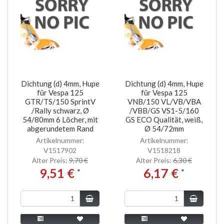
Dichtung (d) 4mm, Hupe
Dichtung (d) 4mm, Hupe
für Vespa 125
für Vespa 125
GTR/TS/150 SprintV
VNB/150 VL/VB/VBA
/Rally schwarz, Ø
/VBB/GS VS1-5/160
54/80mm 6 Löcher, mit
GS ECO Qualität, weiß,
abgerundetem Rand
Ø 54/72mm
Artikelnummer:
Artikelnummer:
V1517902
V1518218
Alter Preis:
9,70 €
Alter Preis:
6,30 €
9,51 €
6,17 €
*
*