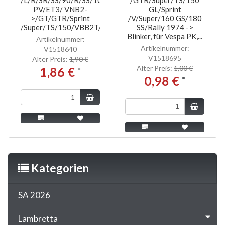
PV/ET3/ VNB2-
GL/Sprint
>/GT/GTR/Sprint
/V/Super/160 GS/180
/Super/TS/150/VBB2T/Sprint/V...
SS/Rally 1974 ->
Blinker, für Vespa PK,...
Artikelnummer:
Artikelnummer:
V1518640
V1518695
Alter Preis:
1,90 €
Alter Preis:
1,00 €
1,86 €
*
0,98 €
*
Kategorien
SA 2026
Lambretta