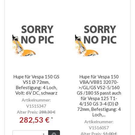
Hupe für Vespa 150 GS
Hupe für Vespa 150
VS1 Ø 72mm,
VBA/VBB1 32070-
Befestigung: 4 Loch,
>/GL/GS VS2-5/160
Volt: 6V DC, schwarz
GS /180 SS passt auch
für Vespa 125 T1-
Artikelnummer:
4/150 GS 3-4 (D) Ø
V1515347
72mm, Befestigung: 4
Alter Preis:
288,30 €
Loch,...
282,53 €
*
Artikelnummer:
V1516057
Alter Preis:
51,00 €