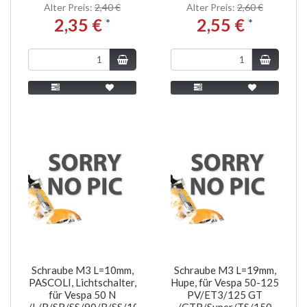
Alter Preis:
2,40 €
Alter Preis:
2,60 €
2,35 €
2,55 €
*
*
Schraube M3 L=10mm,
Schraube M3 L=19mm,
PASCOLI, Lichtschalter,
Hupe, für Vespa 50-125
für Vespa 50 N
PV/ET3/125 GT
/L/R/SR/SS/90/R/SS/100/125
/GTR/Super/TS/150