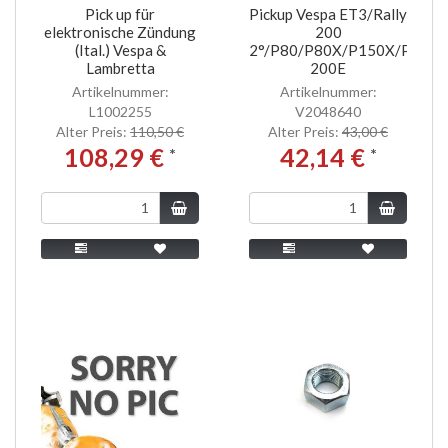
Pick up für
Pickup Vespa ET3/Rally
elektronische Zündung
200
(Ital.) Vespa &
2°/P80/P80X/P150X/PX80-
Lambretta
200E
Artikelnummer:
Artikelnummer:
L1002255
V2048640
Alter Preis:
110,50 €
Alter Preis:
43,00 €
108,29 €
42,14 €
*
*