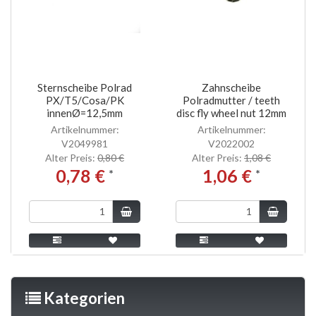
Sternscheibe Polrad
Zahnscheibe
PX/T5/Cosa/PK
Polradmutter / teeth
innenØ=12,5mm
disc fly wheel nut 12mm
Artikelnummer:
Artikelnummer:
V2049981
V2022002
Alter Preis:
0,80 €
Alter Preis:
1,08 €
0,78 €
1,06 €
*
*
Kategorien