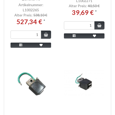
L1002271
Artikelnummer:
Alter Preis:
40,50 €
L1002265
39,69 €
*
Alter Preis:
538,10 €
527,34 €
*