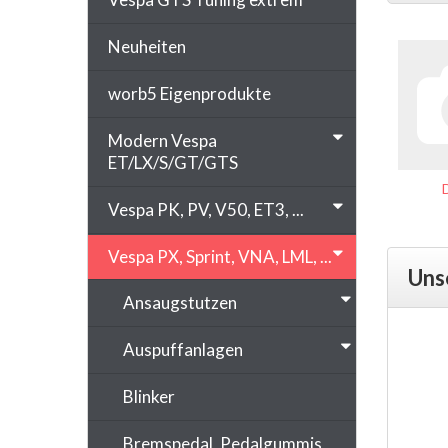
Neuheiten
worb5 Eigenprodukte
Modern Vespa
ET/LX/S/GT/GTS
Vespa PK, PV, V50, ET3, ...
Vespa PX, Sprint, VNA, LML, ...
Uns
Ansaugstutzen
Auspuffanlagen
Blinker
Bremspedal, Pedalgummis