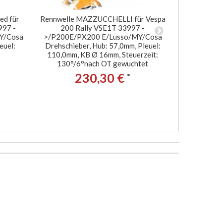
ed für
Rennwelle MAZZUCCHELLI für Vespa
Lippenwell
997 -
200 Rally VSE1T 33997 -
Vespa 20
Y/Cosa
>/P200E/PX200 E/Lusso/MY/Cosa
>/P200E/P
euel:
Drehschieber, Hub: 57,0mm, Pleuel:
Membran, 
110,0mm, KB Ø 16mm, Steuerzeit:
110,
130°/6°nach OT gewuchtet
2
230,30 €
*