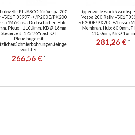
hubwelle PINASCO für Vespa 200
Lippenwelle worb5 worbspe
y VSE1T 33997 ->/P200E/PX200
Vespa 200 Rally VSE1T33
sso/MY/Cosa Drehschieber, Hub:
>/P200E/PX200 E/Lusso/M
mm, Pleuel: 110,0mm, KB Ø 16mm,
Membran, Hub: 60,0mm, Pl
Steuerzeit: 123°/6°nach OT
110,0mm, KB Ø 16mm
Pleuelauge mit
281,26 €
*
tzlichenSchmierbohrungen,feinge
wuchtet
266,56 €
*