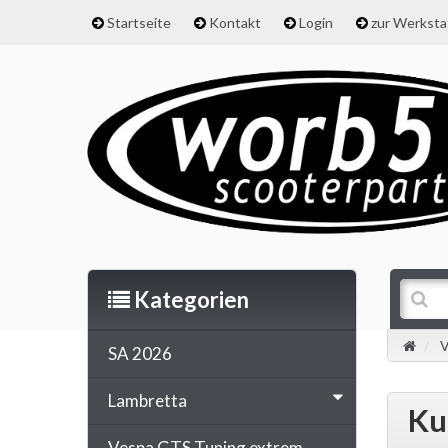
Startseite
Kontakt
Login
zur Werkst
Kategorien
V
SA 2026
Lambretta
Ku
Vespa GTS Tuning extrem