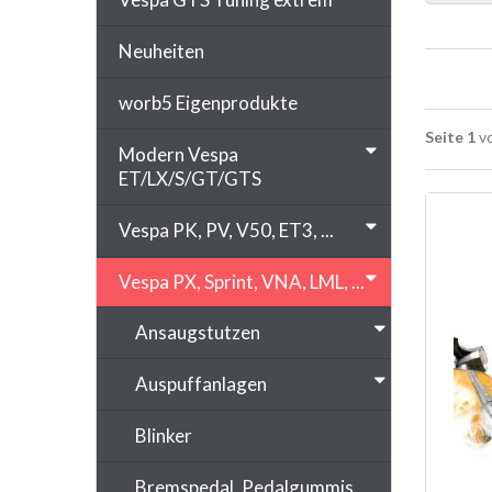
Neuheiten
worb5 Eigenprodukte
Seite 1
vo
Modern Vespa
ET/LX/S/GT/GTS
Vespa PK, PV, V50, ET3, ...
Vespa PX, Sprint, VNA, LML, ...
Ansaugstutzen
Auspuffanlagen
Blinker
Bremspedal, Pedalgummis