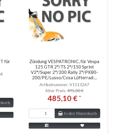
T für
Zündung VESPATRONIC, für Vespa
125 GTR 2°/TS 2°/150 Sprint
V2°/Super 2°/200 Rally 2°/PX80-
66
200/PE/Lusso/Cosa Lüfterrad:...
Artikelnummer: V1513267
Alter Preis:
495,00 €
485,10 €
*
nkorb
In den Warenkorb