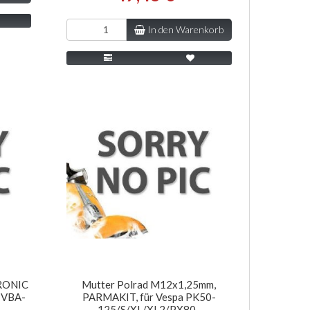
In den Warenkorb
RONIC
Mutter Polrad M12x1,25mm,
 VBA-
PARMAKIT, für Vespa PK50-
125/S/XL/XL2/PX80-