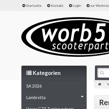
Startseite
Kontakt
Login
zur Werkst
Kategorien
V
SA 2026
Lambretta
Re
Vespa GTS Tuning extrem