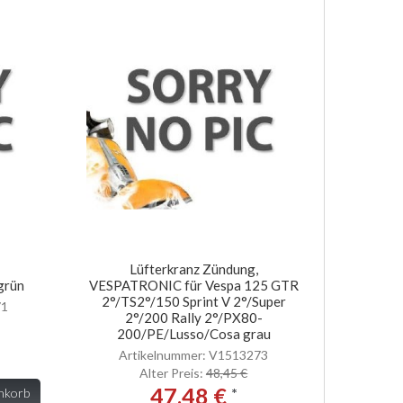
Lüfterkranz Zündung,
grün
VESPATRONIC für Vespa 125 GTR
2°/TS2°/150 Sprint V 2°/Super
71
2°/200 Rally 2°/PX80-
200/PE/Lusso/Cosa grau
Artikelnummer: V1513273
Alter Preis:
48,45 €
47,48 €
*
nkorb