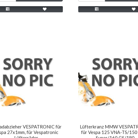
adabzieher VESPATRONIC für
Lüfterkranz MMW VESPAT
spa 27x1mm, für Vespatronic
für Vespa 125 VNA-TS/150
Lüfterräder
Super/160 GS/180