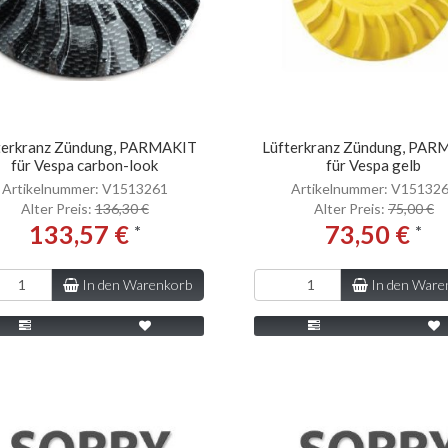
terkranz Zündung, PARMAKIT
Lüfterkranz Zündung, PAR
für Vespa carbon-look
für Vespa gelb
Artikelnummer: V1513261
Artikelnummer: V15132
Alter Preis:
136,30 €
Alter Preis:
75,00 €
133,57 €
73,50 €
*
*
In den Warenkorb
In den Ware