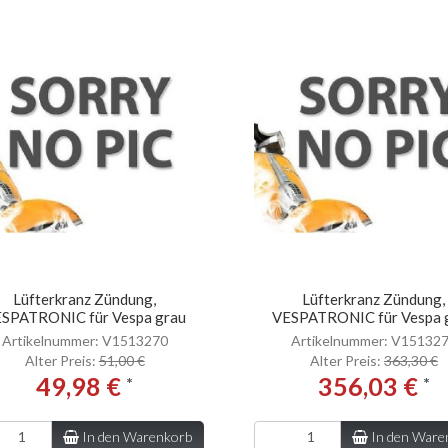
Lüfterkranz Zündung,
Lüfterkranz Zündung,
SPATRONIC für Vespa grau
VESPATRONIC für Vespa 
Artikelnummer: V1513270
Artikelnummer: V15132
Alter Preis:
51,00 €
Alter Preis:
363,30 €
49,98 €
356,03 €
*
*
In den Warenkorb
In den Ware