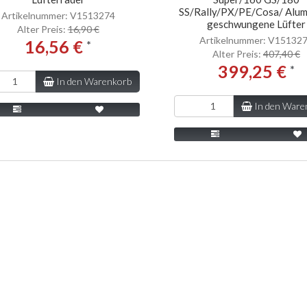
SS/Rally/PX/PE/Cosa/ Alum
Artikelnummer: V1513274
geschwungene Lüfter
Alter Preis:
16,90 €
Artikelnummer: V15132
16,56 €
*
Alter Preis:
407,40 €
399,25 €
*
In den Warenkorb
In den Ware