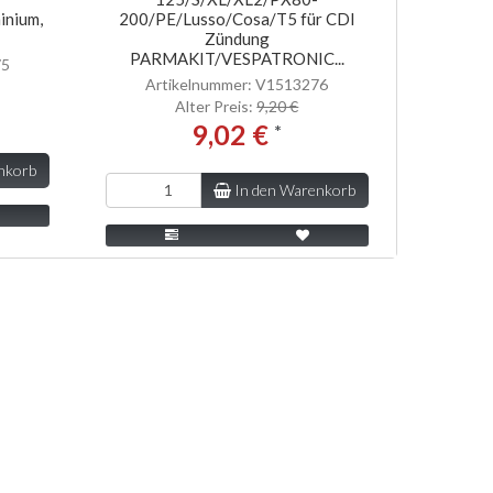
inium,
200/PE/Lusso/Cosa/T5 für CDI
Zündung
PARMAKIT/VESPATRONIC...
75
Artikelnummer: V1513276
Alter Preis:
9,20 €
9,02 €
*
nkorb
In den Warenkorb