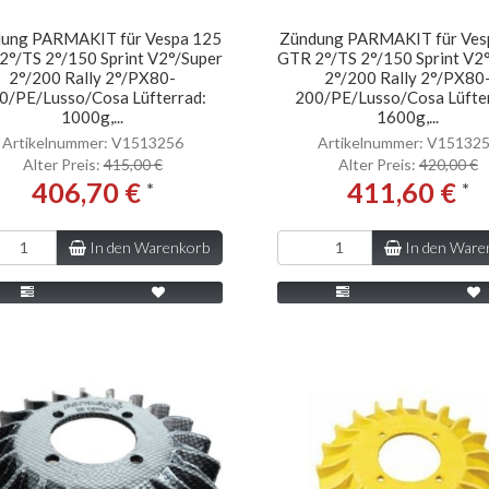
ung PARMAKIT für Vespa 125
Zündung PARMAKIT für Ves
2°/TS 2°/150 Sprint V2°/Super
GTR 2°/TS 2°/150 Sprint V2
2°/200 Rally 2°/PX80-
2°/200 Rally 2°/PX80
0/PE/Lusso/Cosa Lüfterrad:
200/PE/Lusso/Cosa Lüfte
1000g,...
1600g,...
Artikelnummer: V1513256
Artikelnummer: V15132
Alter Preis:
415,00 €
Alter Preis:
420,00 €
406,70 €
411,60 €
*
*
In den Warenkorb
In den Ware