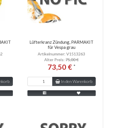
MAKIT
Lüfterkranz Zündung, PARMAKIT
für Vespa grau
62
Artikelnummer: V1513263
Alter Preis:
75,00 €
73,50 €
*
nkorb
In den Warenkorb