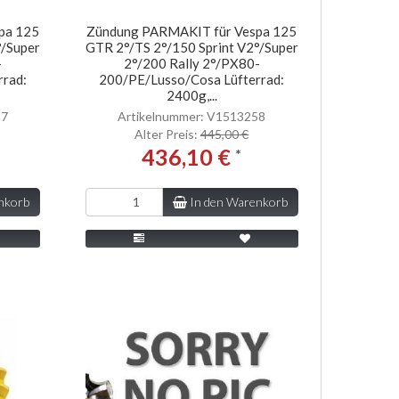
pa 125
Zündung PARMAKIT für Vespa 125
°/Super
GTR 2°/TS 2°/150 Sprint V2°/Super
-
2°/200 Rally 2°/PX80-
rrad:
200/PE/Lusso/Cosa Lüfterrad:
2400g,...
57
Artikelnummer: V1513258
Alter Preis:
445,00 €
436,10 €
*
nkorb
In den Warenkorb