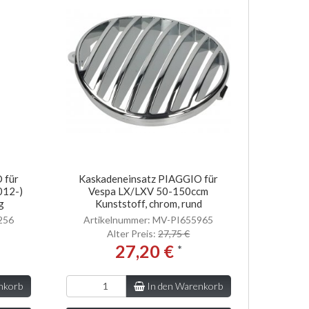
 für
Kaskadeneinsatz PIAGGIO für
012-)
Vespa LX/LXV 50-150ccm
g
Kunststoff, chrom, rund
256
Artikelnummer: MV-PI655965
Alter Preis:
27,75 €
27,20 €
*
nkorb
In den Warenkorb