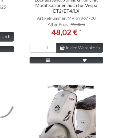
Modifikationen auch für Vespa
525
ET2/ET4/LX
Artikelnummer: MV-59967700
Alter Preis:
49,00 €
48,02 €
*
nkorb
In den Warenkorb