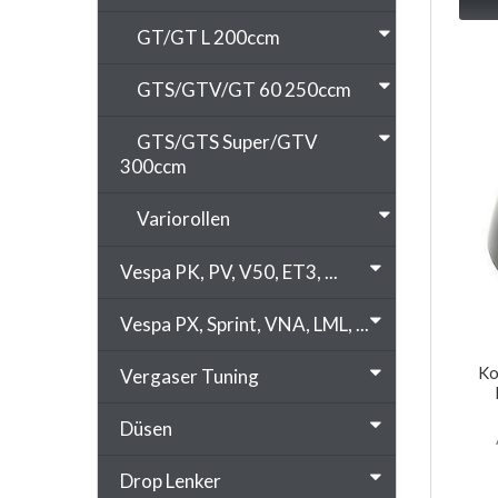
GT/GT L 200ccm
GTS/GTV/GT 60 250ccm
GTS/GTS Super/GTV
300ccm
Variorollen
Vespa PK, PV, V50, ET3, ...
Vespa PX, Sprint, VNA, LML, ...
Ko
Vergaser Tuning
Düsen
Drop Lenker