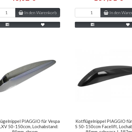
In den Warenkorb
In den Ware
lügelnippel PIAGGIO für Vespa
Kotflügelnippel PIAGGIO fü
LXV 50-150ccm, Lochabstand:
S 50-150ccm Facelift, Locha
95mm, chrom
95mm, schwarz, L 187