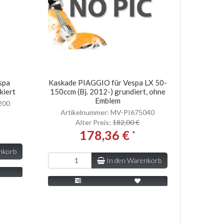
spa
Kaskade PIAGGIO für Vespa LX 50-
kiert
150ccm (Bj. 2012-) grundiert, ohne
Emblem
200
Artikelnummer: MV-PI675040
Alter Preis:
182,00 €
178,36 €
*
nkorb
In den Warenkorb