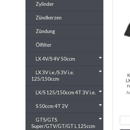
Zylinder
Zündkerzen
Zündung
Ölfilter
LX 4V/S 4V 50ccm
LX 3V i.e./S 3V i.e.
K
125/150ccm
LX
r
LX/S 125/150ccm 4T 3V i.e.
A
S 50ccm 4T 2V
GTS/GTS
Super/GTV/GT/GT L 125ccm