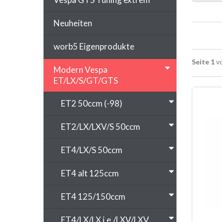
Neuheiten
worb5 Eigenprodukte
Seite 1
vo
Modern Vespa
ET/LX/S/GT/GTS
ET2 50ccm (-98)
ET2/LX/LXV/S 50ccm
ET4/LX/S 50ccm
ET4 alt 125ccm
ET4 125/150ccm
ET4/LX/LX i.e./LXV/LXV