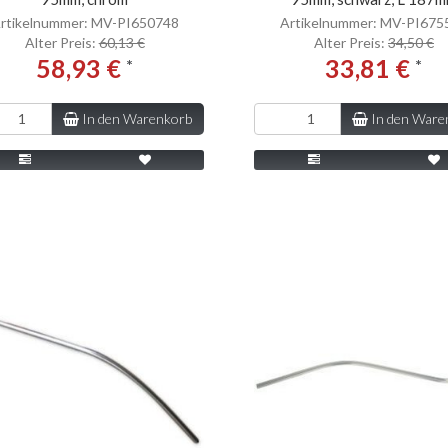
rtikelnummer: MV-PI650748
Artikelnummer: MV-PI675
Alter Preis:
60,13 €
Alter Preis:
34,50 €
58,93 €
33,81 €
*
*
In den Warenkorb
In den Ware