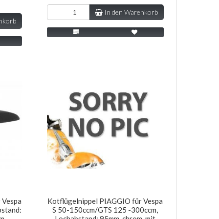
In den Warenkorb
nkorb
r Vespa
Kotflügelnippel PIAGGIO für Vespa
bstand:
S 50-150ccm/GTS 125 -300ccm,
mm
Lochabstand: 95mm, chrom, mit