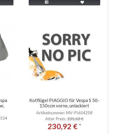
espa
Kotflügel PIAGGIO für Vespa S 50-
e,
150ccm vorne, unlackiert
Artikelnummer: MV-PI654258
4154
Alter Preis:
235,63 €
230,92 €
*