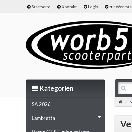
Startseite
Kontakt
Login
zur Werkst
Kategorien
M
SA 2026
Lambretta
Ve
Vespa GTS Tuning extrem