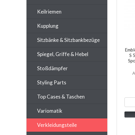
Keilriemen
Kupplung
Sitzbänke & Sitzbankbezüge
Embl
Spiegel, Griffe & Hebel
S 
Spo
Stoßdämpfer
A
Styling Parts
Top Cases & Taschen
Variomatik
Verkleidungsteile