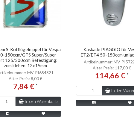
em S, Kotflügelnippel für Vespa
Kaskade PIAGGIO für Ve
50-150ccm/GTS Super/Super
ET2/ET4 50-150ccm unlac
rt 125/300ccm Befestigung:
Artikelnummer: MV-PI572
zum kleben, 13x15mm
Alter Preis:
117,00 €
rtikelnummer: MV-PI654821
114,66 €
*
Alter Preis:
8,00 €
7,84 €
*
In den Ware
In den Warenkorb