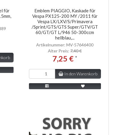
l für
Emblem PIAGGIO, Kaskade für
15mm,
Vespa PX125-200 MY /2011 für
Vespa LX/LXV/S/Primavera
/Sprint/GTS/GTS Super/GTV/GT
889
60/GT/GT L/946 50-300ccm
hellblau,...
Artikelnummer: MV-57646400
Alter Preis:
7,40 €
7,25 €
*
nkorb
In den Warenkorb