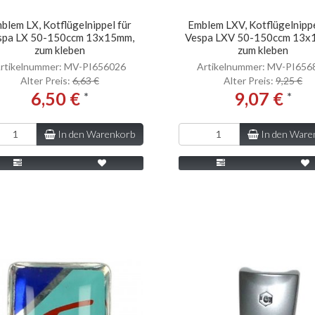
blem LX, Kotflügelnippel für
Emblem LXV, Kotflügelnippe
spa LX 50-150ccm 13x15mm,
Vespa LXV 50-150ccm 13x
zum kleben
zum kleben
rtikelnummer: MV-PI656026
Artikelnummer: MV-PI656
Alter Preis:
6,63 €
Alter Preis:
9,25 €
6,50 €
9,07 €
*
*
In den Warenkorb
In den Ware