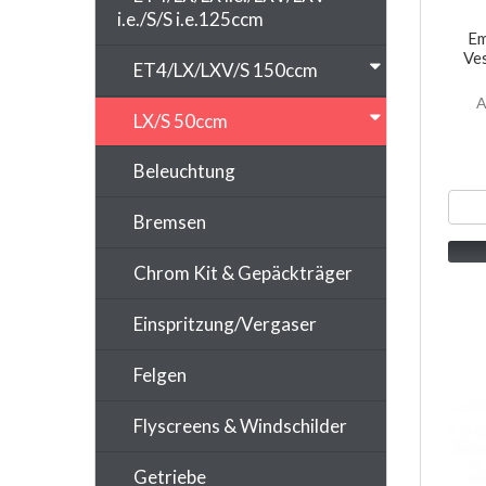
i.e./S/S i.e.125ccm
Em
Ve
ET4/LX/LXV/S 150ccm
A
LX/S 50ccm
Beleuchtung
Bremsen
Chrom Kit & Gepäckträger
Einspritzung/Vergaser
Felgen
Flyscreens & Windschilder
Getriebe