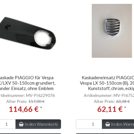
askade PIAGGIO für Vespa
Kaskadeneinsatz PIAGGIO
/LXV 50-150ccm grundiert,
Vespa LX 50-150ccm (Bj. 2
under Einsatz, ohne Emblem
Kunststoff, chrom, ecki
rtikelnummer: MV-PI6229076
Artikelnummer: MV-PI675
Alter Preis:
117,00 €
Alter Preis:
63,38 €
114,66 €
62,11 €
*
*
In den Warenkorb
In den Ware