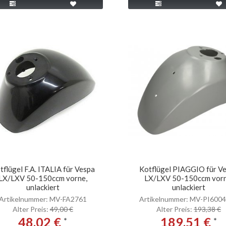
tflügel F.A. ITALIA für Vespa
Kotflügel PIAGGIO für V
LX/LXV 50-150ccm vorne,
LX/LXV 50-150ccm vorn
unlackiert
unlackiert
Artikelnummer: MV-FA2761
Artikelnummer: MV-PI600
Alter Preis:
49,00 €
Alter Preis:
193,38 €
48,02 €
189,51 €
*
*