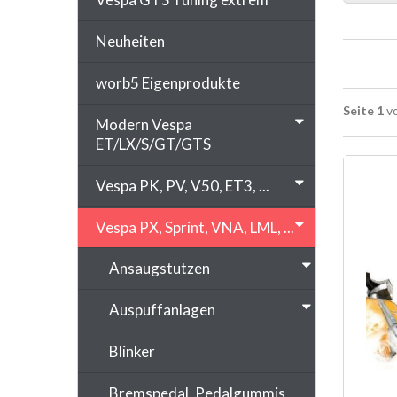
Neuheiten
worb5 Eigenprodukte
Seite 1
vo
Modern Vespa
ET/LX/S/GT/GTS
Vespa PK, PV, V50, ET3, ...
Vespa PX, Sprint, VNA, LML, ...
Ansaugstutzen
Auspuffanlagen
Blinker
Bremspedal, Pedalgummis