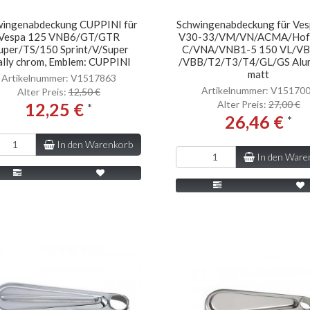
wingenabdeckung CUPPINI für
Schwingenabdeckung für Ve
Vespa 125 VNB6/GT/GTR
V30-33/VM/VN/ACMA/Hof
uper/TS/150 Sprint/V/Super
C/VNA/VNB1-5 150 VL/V
ally chrom, Emblem: CUPPINI
/VBB/T2/T3/T4/GL/GS Alu
matt
Artikelnummer: V1517863
Artikelnummer: V15170
Alter Preis:
12,50 €
Alter Preis:
27,00 €
12,25 €
*
26,46 €
*
In den Warenkorb
In den Ware