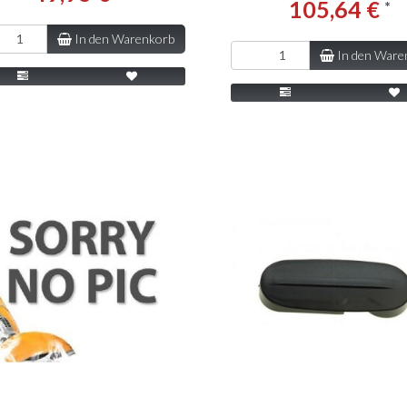
105,64 €
*
In den Warenkorb
In den Ware