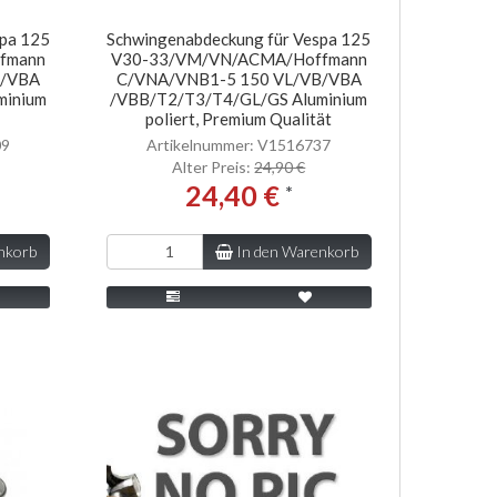
spa 125
Schwingenabdeckung für Vespa 125
fmann
V30-33/VM/VN/ACMA/Hoffmann
B/VBA
C/VNA/VNB1-5 150 VL/VB/VBA
minium
/VBB/T2/T3/T4/GL/GS Aluminium
poliert, Premium Qualität
09
Artikelnummer: V1516737
Alter Preis:
24,90 €
24,40 €
*
nkorb
In den Warenkorb