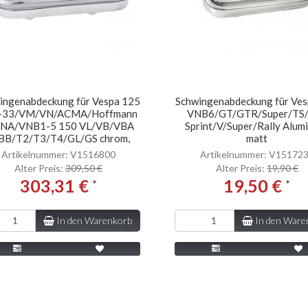
ingenabdeckung für Vespa 125
Schwingenabdeckung für Ve
-33/VM/VN/ACMA/Hoffmann
VNB6/GT/GTR/Super/TS
NA/VNB1-5 150 VL/VB/VBA
Sprint/V/Super/Rally Alum
BB/T2/T3/T4/GL/GS chrom,
matt
Artikelnummer: V1516800
Artikelnummer: V15172
Alter Preis:
309,50 €
Alter Preis:
19,90 €
303,31 €
19,50 €
*
*
In den Warenkorb
In den Ware