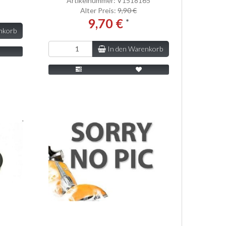
Artikelnummer: V1518165
Alter Preis:
9,90 €
9,70 €
*
nkorb
In den Warenkorb