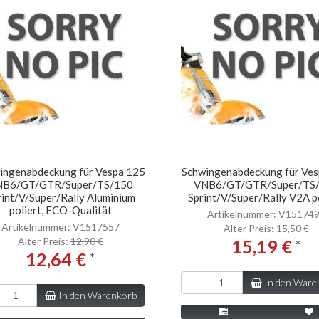
ingenabdeckung für Vespa 125
Schwingenabdeckung für Ve
B6/GT/GTR/Super/TS/150
VNB6/GT/GTR/Super/TS
rint/V/Super/Rally Aluminium
Sprint/V/Super/Rally V2A p
poliert, ECO-Qualität
Artikelnummer: V15174
Artikelnummer: V1517557
Alter Preis:
15,50 €
Alter Preis:
12,90 €
15,19 €
*
12,64 €
*
In den Ware
In den Warenkorb