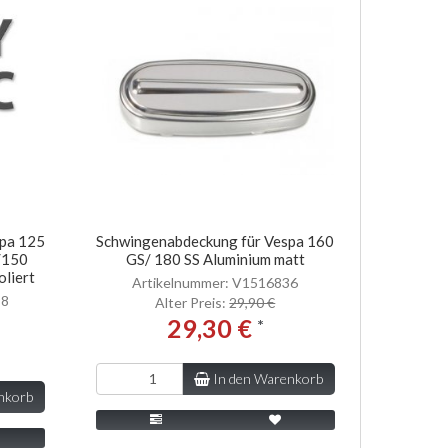
spa 125
Schwingenabdeckung für Vespa 160
/150
GS/ 180 SS Aluminium matt
oliert
Artikelnummer: V1516836
98
Alter Preis:
29,90 €
29,30 €
*
In den Warenkorb
nkorb