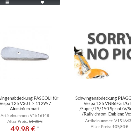
wingenabdeckung PASCOLI für
Schwingenabdeckung PIAGG
Vespa 125 V30T > 112997
Vespa 125 VNB6/GT/G
Aluminium matt
/Super/TS/150 Sprint/V/S
/Rally chrom, Emblem: Ve
Artikelnummer: V1516148
Artikelnummer: V15166
Alter Preis:
51,00 €
Alter Preis:
107,80 €
49,98 €
*