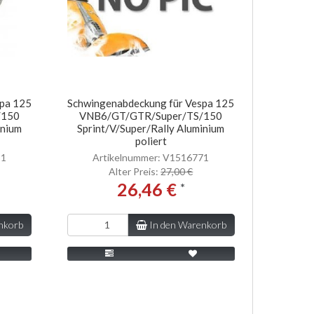
spa 125
Schwingenabdeckung für Vespa 125
/150
VNB6/GT/GTR/Super/TS/150
inium
Sprint/V/Super/Rally Aluminium
poliert
31
Artikelnummer: V1516771
Alter Preis:
27,00 €
26,46 €
*
nkorb
In den Warenkorb