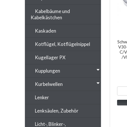
Kabelbäume und
Kabelkästchen
Kaskaden
Schw
Kotflügel, Kotflügelnippel
V30
C/V
Kugellager PX
/V
Kupplungen
Kurbelwellen
Lenker
Lenksäulen, Zubehör
Licht-, Blinker-,