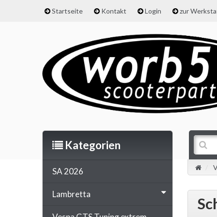
Startseite
Kontakt
Login
zur Werkst
Kategorien
V
SA 2026
Lambretta
Sc
Vespa GTS Tuning extrem