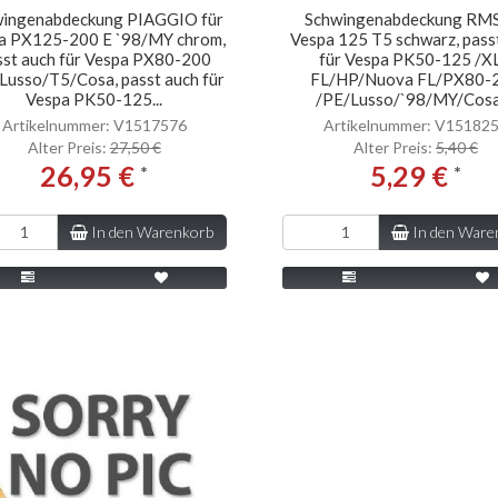
ingenabdeckung PIAGGIO für
Schwingenabdeckung RMS
a PX125-200 E `98/MY chrom,
Vespa 125 T5 schwarz, pass
sst auch für Vespa PX80-200
für Vespa PK50-125 /X
Lusso/T5/Cosa, passt auch für
FL/HP/Nuova FL/PX80-
Vespa PK50-125...
/PE/Lusso/`98/MY/Cosa
Artikelnummer: V1517576
Artikelnummer: V15182
Alter Preis:
27,50 €
Alter Preis:
5,40 €
26,95 €
5,29 €
*
*
In den Warenkorb
In den Ware