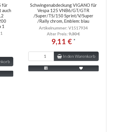
 für
Schwingenabdeckung VIGANO für
t auch
Vespa 125 VNB6/GT/GTR
L2
/Super/TS/150 Sprint/V/Super
200
/Rally chrom, Emblem: blau
 1
Artikelnummer: V1517934
51
Alter Preis:
9,30 €
9,11 €
*
In den Warenkorb
nkorb