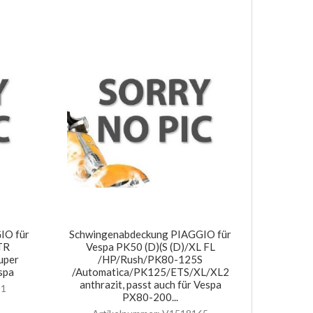
IO für
Schwingenabdeckung PIAGGIO für
TR
Vespa PK50 (D)(S (D)/XL FL
uper
/HP/Rush/PK80-125S
spa
/Automatica/PK125/ETS/XL/XL2
anthrazit, passt auch für Vespa
31
PX80-200...