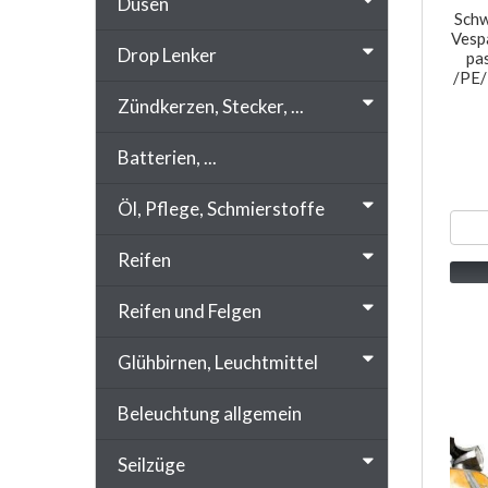
Düsen
Schw
Vesp
Drop Lenker
pa
/PE/
Zündkerzen, Stecker, ...
Batterien, ...
Öl, Pflege, Schmierstoffe
Reifen
Reifen und Felgen
Glühbirnen, Leuchtmittel
Beleuchtung allgemein
Seilzüge