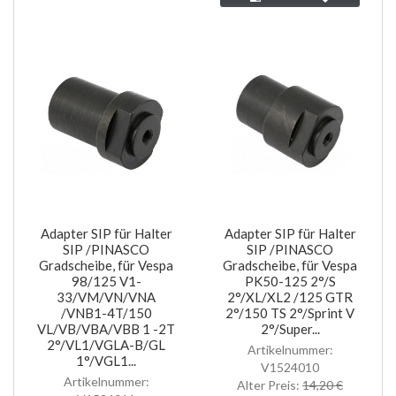
Adapter SIP für Halter
Adapter SIP für Halter
SIP /PINASCO
SIP /PINASCO
Gradscheibe, für Vespa
Gradscheibe, für Vespa
98/125 V1-
PK50-125 2°/S
33/VM/VN/VNA
2°/XL/XL2 /125 GTR
/VNB1-4T/150
2°/150 TS 2°/Sprint V
VL/VB/VBA/VBB 1 -2T
2°/Super...
2°/VL1/VGLA-B/GL
Artikelnummer:
1°/VGL1...
V1524010
Artikelnummer:
Alter Preis:
14,20 €