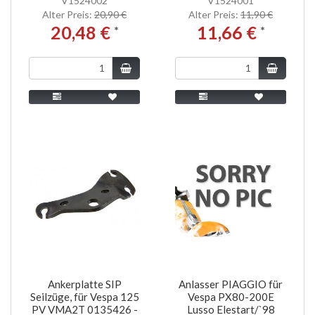
V1524002
V1524001
Alter Preis:
20,90 €
Alter Preis:
11,90 €
20,48 €
11,66 €
*
*
Ankerplatte SIP
Anlasser PIAGGIO für
Seilzüge, für Vespa 125
Vespa PX80-200E
PV VMA2T 0135426 -
Lusso Elestart/`98