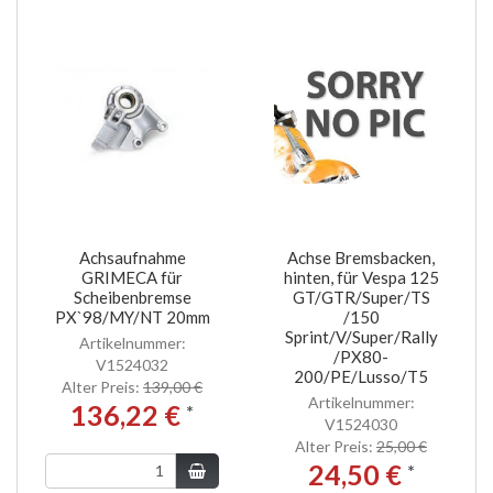
Achsaufnahme
Achse Bremsbacken,
GRIMECA für
hinten, für Vespa 125
Scheibenbremse
GT/GTR/Super/TS
PX`98/MY/NT 20mm
/150
Sprint/V/Super/Rally
Artikelnummer:
/PX80-
V1524032
200/PE/Lusso/T5
Alter Preis:
139,00 €
Artikelnummer:
136,22 €
*
V1524030
Alter Preis:
25,00 €
24,50 €
*