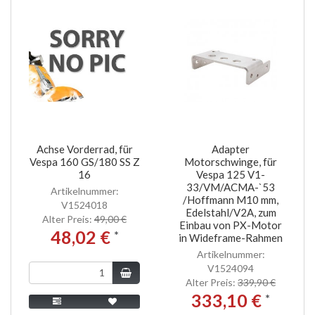
Achse Vorderrad, für
Adapter
Vespa 160 GS/180 SS Z
Motorschwinge, für
16
Vespa 125 V1-
33/VM/ACMA-`53
Artikelnummer:
/Hoffmann M10 mm,
V1524018
Edelstahl/V2A, zum
Alter Preis:
49,00 €
Einbau von PX-Motor
48,02 €
*
in Wideframe-Rahmen
Artikelnummer:
V1524094
Alter Preis:
339,90 €
333,10 €
*