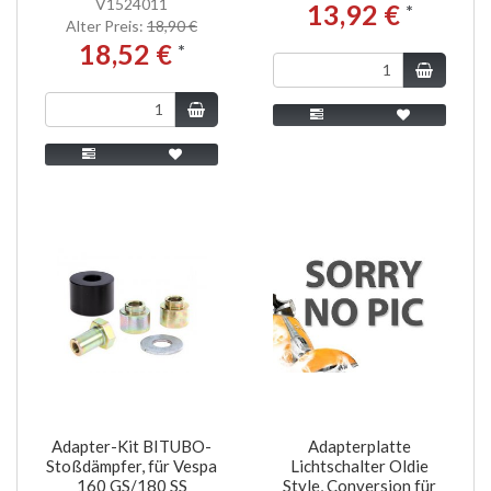
V1524011
13,92 €
*
Alter Preis:
18,90 €
18,52 €
*
Adapter-Kit BITUBO-
Adapterplatte
Stoßdämpfer, für Vespa
Lichtschalter Oldie
160 GS/180 SS
Style, Conversion für