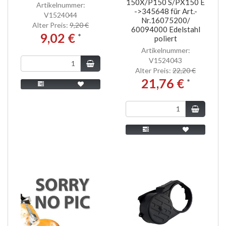
150X/P150 S/PX150 E
Artikelnummer:
->345648 für Art.-
V1524044
Nr.16075200/
Alter Preis:
9,20 €
60094000 Edelstahl
9,02 €
*
poliert
Artikelnummer:
V1524043
Alter Preis:
22,20 €
21,76 €
*