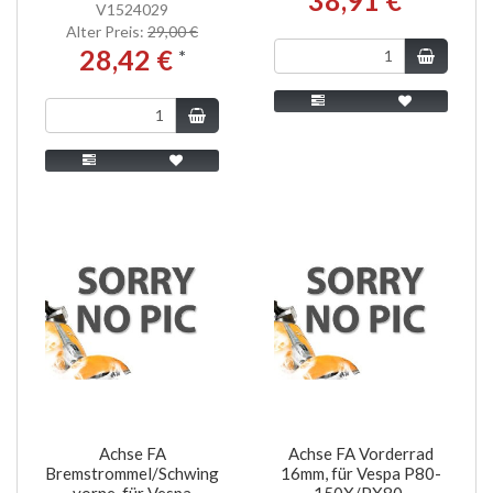
V1524029
Alter Preis:
29,00 €
28,42 €
*
Achse FA
Achse FA Vorderrad
Bremstrommel/Schwinge,
16mm, für Vespa P80-
vorne, für Vespa
150X/PX80-