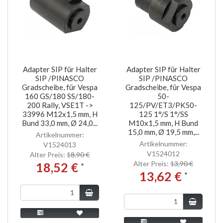
Adapter SIP für Halter
Adapter SIP für Halter
SIP /PINASCO
SIP /PINASCO
Gradscheibe, für Vespa
Gradscheibe, für Vespa
160 GS/180 SS/180-
50-
200 Rally, VSE1T ->
125/PV/ET3/PK50-
33996 M12x1,5 mm, H
125 1°/S 1°/SS
Bund 33,0 mm, Ø 24,0...
M10x1,5 mm, H Bund
15,0 mm, Ø 19,5 mm,...
Artikelnummer:
Artikelnummer:
V1524013
V1524012
Alter Preis:
18,90 €
Alter Preis:
13,90 €
18,52 €
*
13,62 €
*