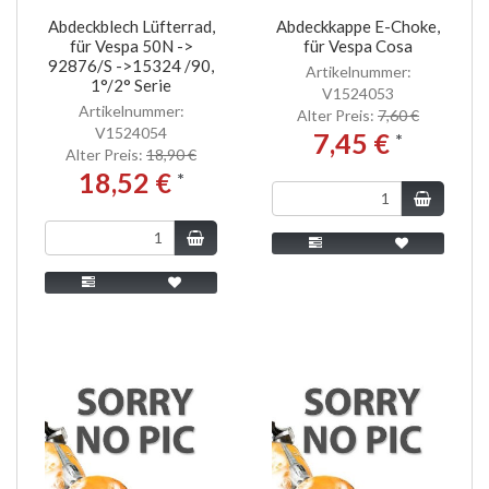
Abdeckblech Lüfterrad,
Abdeckkappe E-Choke,
für Vespa 50N ->
für Vespa Cosa
92876/S ->15324 /90,
Artikelnummer:
1°/2° Serie
V1524053
Artikelnummer:
Alter Preis:
7,60 €
V1524054
7,45 €
*
Alter Preis:
18,90 €
18,52 €
*