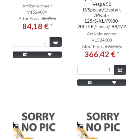
Vespa 50
Artikelnummer:
R/Special/Elestart
V1524009
/PK50-
Alter Preis:
85,90 €
125/S/XL/PX80-
84,18 €
*
200/PE /Lusso/`98/MY
Artikelnummer:
V1524008
Alter Preis:
373,90 €
366,42 €
*