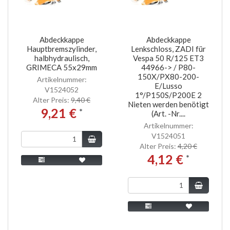
Abdeckkappe
Abdeckkappe
Hauptbremszylinder,
Lenkschloss, ZADI für
halbhydraulisch,
Vespa 50 R/125 ET3
GRIMECA 55x29mm
44966-> / P80-
150X/PX80-200-
Artikelnummer:
E/Lusso
V1524052
1°/P150S/P200E 2
Alter Preis:
9,40 €
Nieten werden benötigt
9,21 €
*
(Art. -Nr....
Artikelnummer:
V1524051
Alter Preis:
4,20 €
4,12 €
*