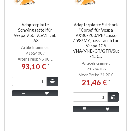
Adapterplatte
Adapterplatte Sitzbank
Schwingsattel für
"Corsa" für Vespa
Vespa V50, V5A1T, ab
PX80-200/PE/Lusso
`63
/`98/MY, passt auch für
Vespa 125
Artikelnummer:
VNA/VNB/GT/GTR/Super/TS
V1524007
/150...
Alter Preis:
95,00 €
Artikelnummer:
93,10 €
*
V1524006
Alter Preis:
21,90 €
21,46 €
*