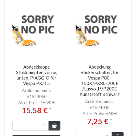
Abdeckkappe
Abdeckung
Stoßdämpfer, vorne,
Blinkerschalter, für
unten, PIAGGIO für
Vespa P80-
Vespa PX/T5
150X/PX80-200E
/Lusso 1°/P200E
Artikelnummer:
Kunststoff, schwarz
V1524050
Artikelnummer:
Alter Preis:
15,90 €
V1524048
15,58 €
*
Alter Preis:
7,40 €
7,25 €
*