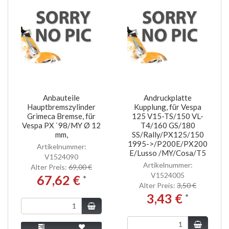
Anbauteile
Andruckplatte
Hauptbremszylinder
Kupplung, für Vespa
Grimeca Bremse, für
125 V15-TS/150 VL-
Vespa PX `98/MY Ø 12
T4/160 GS/180
mm,
SS/Rally/PX125/150
1995->/P200E/PX200
Artikelnummer:
E/Lusso /MY/Cosa/T5
V1524090
Artikelnummer:
Alter Preis:
69,00 €
V1524005
67,62 €
*
Alter Preis:
3,50 €
3,43 €
*