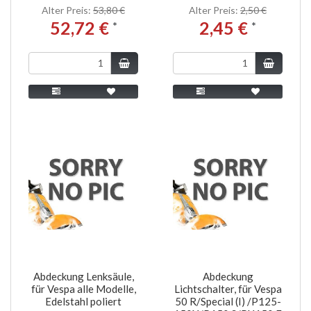
Alter Preis:
53,80 €
Alter Preis:
2,50 €
52,72 €
2,45 €
*
*
Abdeckung Lenksäule,
Abdeckung
für Vespa alle Modelle,
Lichtschalter, für Vespa
Edelstahl poliert
50 R/Special (I) /P125-