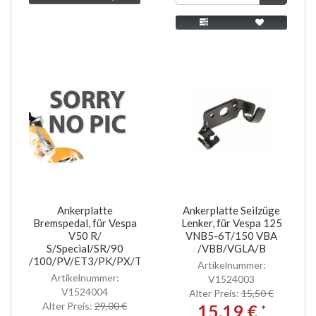
Ankerplatte
Ankerplatte Seilzüge
Bremspedal, für Vespa
Lenker, für Vespa 125
V50 R/
VNB5-6T/150 VBA
S/Special/SR/90
/VBB/VGLA/B
/100/PV/ET3/PK/PX/T5
Artikelnummer:
Artikelnummer:
V1524003
V1524004
Alter Preis:
15,50 €
Alter Preis:
29,00 €
15,19 €
*