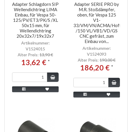
Adapter Schlagdorn SIP
Adapter SERIE PRO by
Wellendichtring LIMA
M.R. Stoßdämpfer,
Einbau, für Vespa 50-
oben, für Vespa 125
125/PV/ET3/PK/S /XL
V1-
50x15 mm, für
33/VM/VN/ACMA/Hoffmann
Wellendichtring
/150 VL/VB1/VD/GS
20x32x7/19x32x7
CNC gefräst, zum
Einbau von...
Artikelnummer:
Artikelnummer:
V1524015
V1524093
Alter Preis:
13,90 €
Alter Preis:
190,00 €
13,62 €
*
186,20 €
*