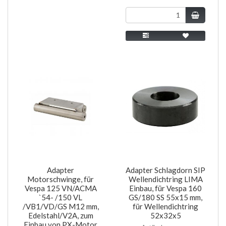
Adapter
Adapter Schlagdorn SIP
Motorschwinge, für
Wellendichtring LIMA
Vespa 125 VN/ACMA
Einbau, für Vespa 160
`54- /150 VL
GS/180 SS 55x15 mm,
/VB1/VD/GS M12 mm,
für Wellendichtring
Edelstahl/V2A, zum
52x32x5
Einbau von PX-Motor