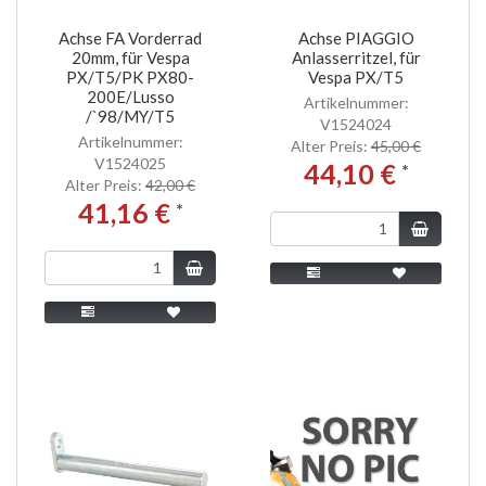
Achse FA Vorderrad
Achse PIAGGIO
20mm, für Vespa
Anlasserritzel, für
PX/T5/PK PX80-
Vespa PX/T5
200E/Lusso
Artikelnummer:
/`98/MY/T5
V1524024
Artikelnummer:
Alter Preis:
45,00 €
V1524025
44,10 €
*
Alter Preis:
42,00 €
41,16 €
*