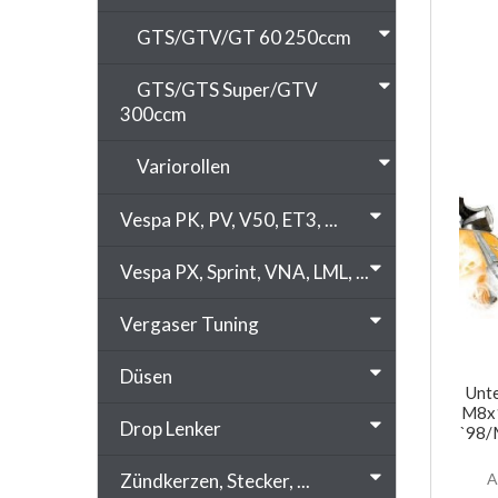
GTS/GTV/GT 60 250ccm
GTS/GTS Super/GTV
300ccm
Variorollen
Vespa PK, PV, V50, ET3, ...
Vespa PX, Sprint, VNA, LML, ...
Vergaser Tuning
Düsen
Unt
M8x1
Drop Lenker
`98/
Zündkerzen, Stecker, ...
A