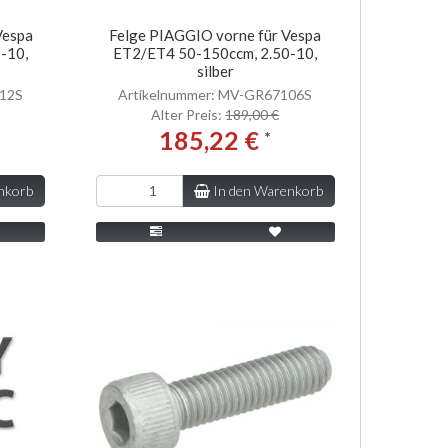
Vespa
Felge PIAGGIO vorne für Vespa
-10,
ET2/ET4 50-150ccm, 2.50-10,
silber
112S
Artikelnummer: MV-GR67106S
Alter Preis:
189,00 €
185,22 €
*
nkorb
In den Warenkorb