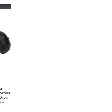
für
r Vespa
50ccm
991