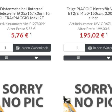
Distanzscheibe Hinterrad
Felge PIAGGIO hinten für 
riebswelle, Ø 35x16,4x3mm, für
ET2/ET4 50-150ccm, 3.00
GILERA/PIAGGIO Maxi 2T
silber
rtikelnummer: MV-PI273099
Artikelnummer: MV-GR67
Alter Preis:
5,88 €
Alter Preis:
199,00 €
5,76 €
195,02 €
*
*
In den Warenkorb
In den Ware