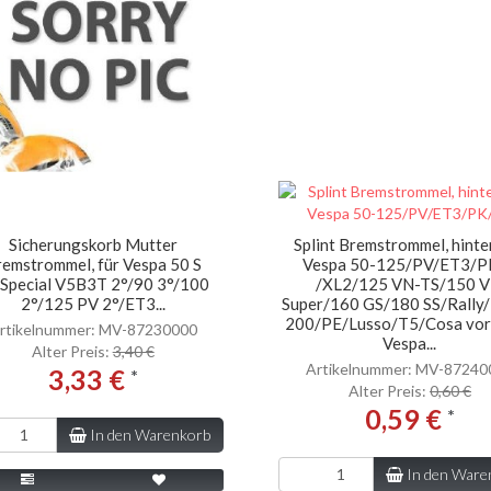
Sicherungskorb Mutter
Splint Bremstrommel, hinten
emstrommel, für Vespa 50 S
Vespa 50-125/PV/ET3/P
/Special V5B3T 2°/90 3°/100
/XL2/125 VN-TS/150 V
2°/125 PV 2°/ET3...
Super/160 GS/180 SS/Rally
200/PE/Lusso/T5/Cosa vor
rtikelnummer: MV-87230000
Vespa...
Alter Preis:
3,40 €
Artikelnummer: MV-87240
3,33 €
*
Alter Preis:
0,60 €
0,59 €
*
In den Warenkorb
In den Ware