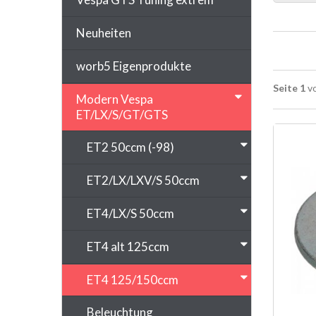
Neuheiten
worb5 Eigenprodukte
Seite 1
vo
Modern Vespa
ET/LX/S/GT/GTS
ET2 50ccm (-98)
ET2/LX/LXV/S 50ccm
ET4/LX/S 50ccm
ET4 alt 125ccm
ET4 125/150ccm
Beleuchtung