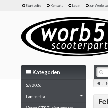
Startseite
Kontakt
Login
zur Werkst
Kategorien
M
SA 2026
Lambretta
Fe
Vespa GTS Tuning extrem