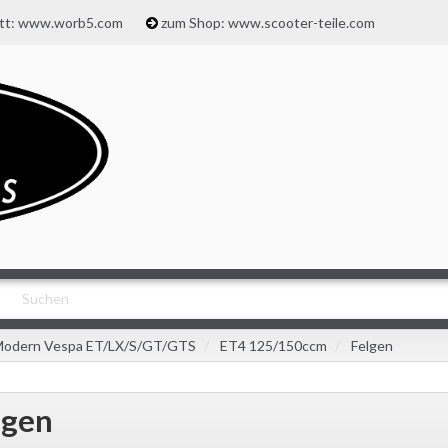
att: www.worb5.com
zum Shop: www.scooter-teile.com
odern Vespa ET/LX/S/GT/GTS
ET4 125/150ccm
Felgen
lgen