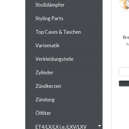
Stoßdämpfer
Styling Parts
Top Cases & Taschen
Bre
A
Variomatik
Verkleidungsteile
Zylinder
Zündkerzen
Zündung
Ölfilter
ET4/LX/LX i.e./LXV/LXV