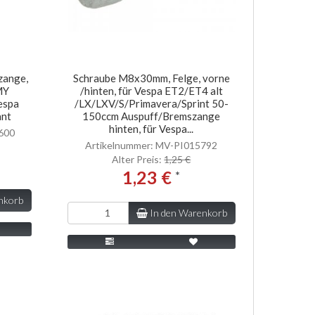
zange,
Schraube M8x30mm, Felge, vorne
MY
/hinten, für Vespa ET2/ET4 alt
espa
/LX/LXV/S/Primavera/Sprint 50-
ant
150ccm Auspuff/Bremszange
hinten, für Vespa...
600
Artikelnummer: MV-PI015792
Alter Preis:
1,25 €
1,23 €
*
nkorb
In den Warenkorb