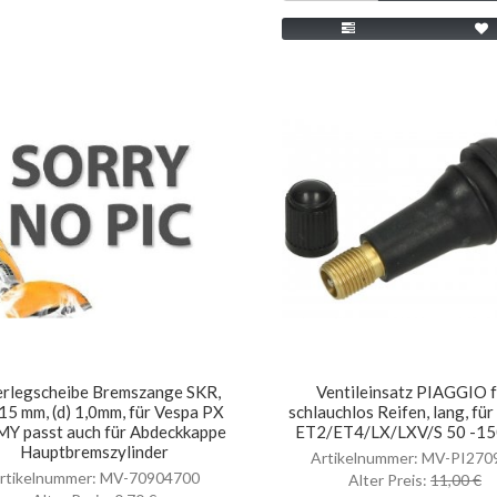
erlegscheibe Bremszange SKR,
Ventileinsatz PIAGGIO 
5 mm, (d) 1,0mm, für Vespa PX
schlauchlos Reifen, lang, fü
MY passt auch für Abdeckkappe
ET2/ET4/LX/LXV/S 50 -1
Hauptbremszylinder
Artikelnummer: MV-PI270
rtikelnummer: MV-70904700
Alter Preis:
11,00 €