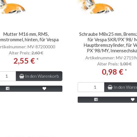
Mutter M16 mm, RMS,
Schraube M8x25 mm, Brems
mstrommel, hinten, für Vespa
für Vespa SKR/PX`98/ 
Hauptbremszylinder, für V
rtikelnummer: MV-87200000
PX`98/MY, Innensechsk
Alter Preis:
2,60 €
Artikelnummer: MV-27159
2,55 €
*
Alter Preis:
1,00 €
0,98 €
*
In den Warenkorb
In den Ware