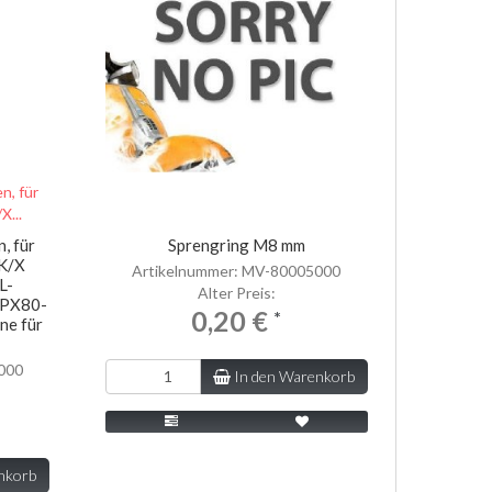
, für
Sprengring M8 mm
K/X
Artikelnummer: MV-80005000
L-
Alter Preis:
/PX80-
0,20 €
*
ne für
000
In den Warenkorb
nkorb