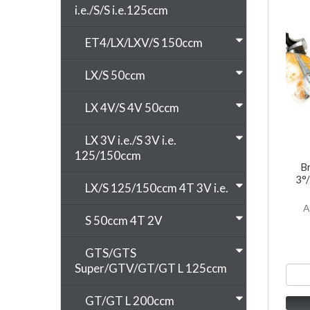
i.e./S/S i.e.125ccm
ET4/LX/LXV/S 150ccm
LX/S 50ccm
LX 4V/S 4V 50ccm
LX 3V i.e./S 3V i.e.
125/150ccm
Br
3°
LX/S 125/150ccm 4T 3V i.e.
A
S 50ccm 4T 2V
GTS/GTS
Super/GTV/GT/GT L 125ccm
GT/GT L 200ccm