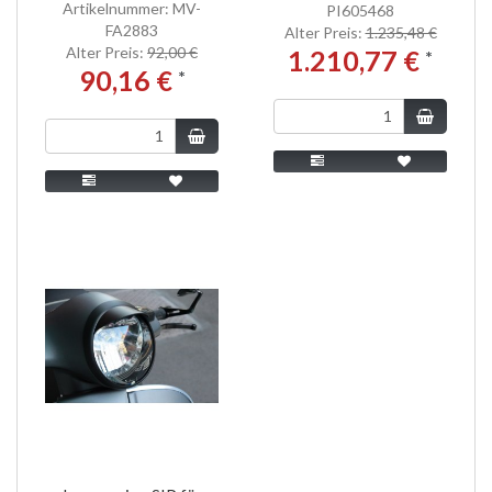
Artikelnummer: MV-
PI605468
FA2883
Alter Preis:
1.235,48 €
Alter Preis:
92,00 €
1.210,77 €
*
90,16 €
*