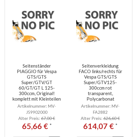
Seitenständer
Seitenverkleidung
PIAGGIO für Vespa
FACO links/rechts für
GTS/GTS
Vespa GTS/GTS
Super/GTV/GT
Super/GTV125-
60/GT/GT L 125-
300ccm rot
300ccm, Original!
transparent,
komplett mit Kleinteilen
Polycarbonat
Artikelnummer: MV-
Artikelnummer: MV-
J59902000
FA2882
Alter Preis:
67,00 €
Alter Preis:
626,60 €
65,66 €
614,07 €
*
*