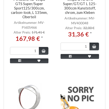
GTS Super/Super
Super/GT/GT L 125-
Sport125/300ccm,
300ccm Kunststoff,
carbon-look, L 135mm,
chrom, zum Kleben
Oberteil
Artikelnummer: MV-
Artikelnummer: MV-
MV400048
PI605466
Alter Preis:
32,00 €
Alter Preis:
171,41 €
31,36 €
*
167,98 €
*