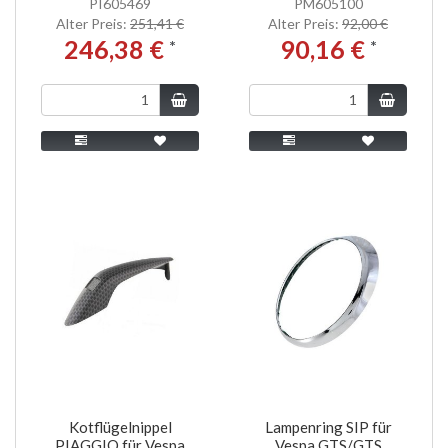
PI605469
PM605100
Alter Preis:
251,41 €
Alter Preis:
92,00 €
246,38 €
90,16 €
*
*
Kotflügelnippel
Lampenring SIP für
PIAGGIO für Vespa
Vespa GTS/GTS