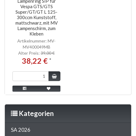
Lampenring SIP für
Vespa GTS/GTS
Super/GT/GT L 125-
300ccm Kunststoff,
mattschwarz, mit MV
Lampenschirm, zum
Kleben
Artikelnummer: MV-
MV400049MB
Alter Preis:
39,00 €
38,22 €
*
Kategorien
SA 2026