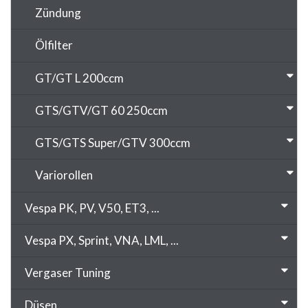
Zündung
Ölfilter
GT/GT L 200ccm
GTS/GTV/GT 60 250ccm
GTS/GTS Super/GTV 300ccm
Variorollen
Vespa PK, PV, V50, ET3, ...
Vespa PX, Sprint, VNA, LML, ...
Vergaser Tuning
Düsen