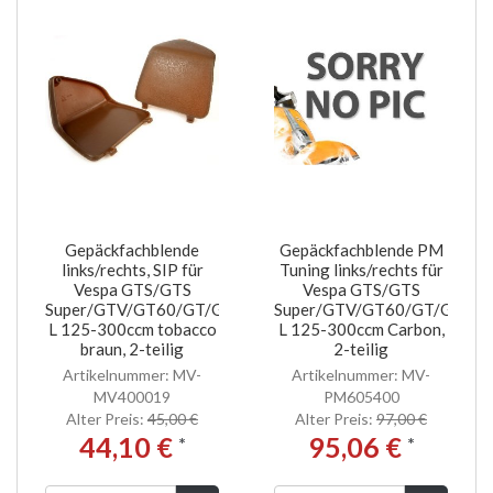
Gepäckfachblende
Gepäckfachblende PM
links/rechts, SIP für
Tuning links/rechts für
Vespa GTS/GTS
Vespa GTS/GTS
Super/GTV/GT60/GT/GT
Super/GTV/GT60/GT/GT
L 125-300ccm tobacco
L 125-300ccm Carbon,
braun, 2-teilig
2-teilig
Artikelnummer: MV-
Artikelnummer: MV-
MV400019
PM605400
Alter Preis:
45,00 €
Alter Preis:
97,00 €
44,10 €
95,06 €
*
*