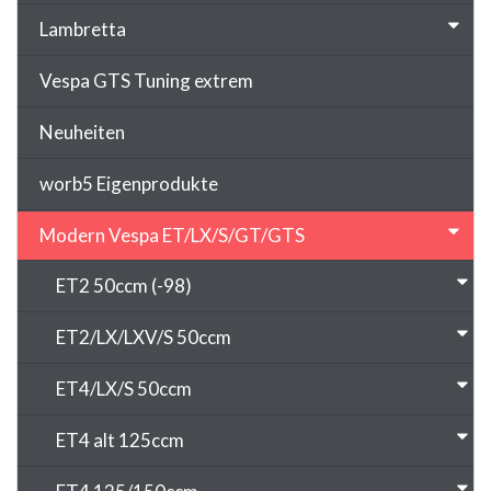
Lambretta
Vespa GTS Tuning extrem
Neuheiten
worb5 Eigenprodukte
Modern Vespa ET/LX/S/GT/GTS
ET2 50ccm (-98)
ET2/LX/LXV/S 50ccm
ET4/LX/S 50ccm
ET4 alt 125ccm