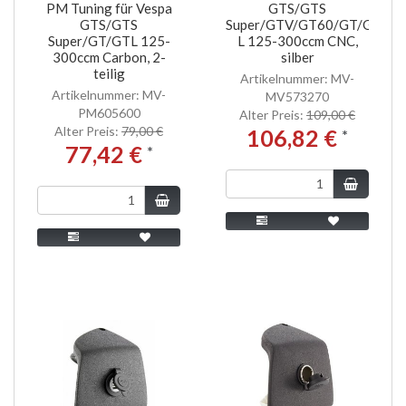
PM Tuning für Vespa
GTS/GTS
GTS/GTS
Super/GTV/GT60/GT/GT
Super/GT/GTL 125-
L 125-300ccm CNC,
300ccm Carbon, 2-
silber
teilig
Artikelnummer: MV-
Artikelnummer: MV-
MV573270
PM605600
Alter Preis:
109,00 €
Alter Preis:
79,00 €
106,82 €
*
77,42 €
*