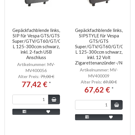
Gepäckfachblende links,
Gepäckfachblende links,
SIP für Vespa GTS/GTS
SIPSTYLE für Vespa
Super/GTV/GT60/GT/GT
GTS/GTS
L 125-300ccm schwarz,
Super/GTV/GT60/GT/GT
inkl. 2-fach USB
L 125-300ccm schwarz,
Anschluss
inkl. 12 Volt
Zigarettenanzünder-/NormSt
Artikelnummer: MV-
Artikelnummer: MV-
MV400056
MV400009
Alter Preis:
79,00 €
Alter Preis:
69,00 €
77,42 €
*
67,62 €
*