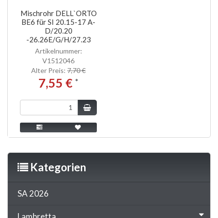
Mischrohr DELL`ORTO
BE6 für SI 20.15-17 A-
D/20.20
-26.26E/G/H/27.23
Artikelnummer:
V1512046
Alter Preis:
7,70 €
7,55 €
*
Kategorien
SA 2026
Lambretta