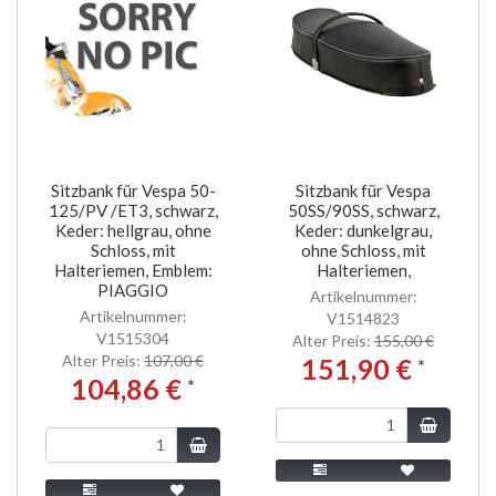
Sitzbank für Vespa 50-
Sitzbank für Vespa
125/PV /ET3, schwarz,
50SS/90SS, schwarz,
Keder: hellgrau, ohne
Keder: dunkelgrau,
Schloss, mit
ohne Schloss, mit
Halteriemen, Emblem:
Halteriemen,
PIAGGIO
Artikelnummer:
Artikelnummer:
V1514823
V1515304
Alter Preis:
155,00 €
Alter Preis:
107,00 €
151,90 €
*
104,86 €
*