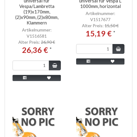
universal für
universal für Vespa L
Vespa/Lambretta
1000mm, horizontal
(19)x170mm,
Artikelnummer:
(2)x90mm, (2)x80mm,
V1517677
Klammern
Alter Preis:
15,50 €
Artikelnummer:
15,19 €
*
V1516581
Alter Preis:
26,90 €
26,36 €
*