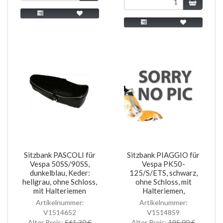
Sitzbank PASCOLI für
Sitzbank PIAGGIO für
Vespa 50SS/90SS,
Vespa PK50-
dunkelblau, Keder:
125/S/ETS, schwarz,
hellgrau, ohne Schloss,
ohne Schloss, mit
mit Halteriemen
Halteriemen,
Artikelnummer:
Artikelnummer:
V1514652
V1514859
Alter Preis:
561,30 €
Alter Preis:
195,00 €