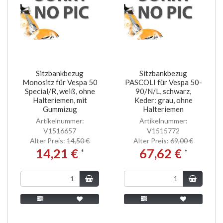
Sitzbankbezug
Sitzbankbezug
Monositz für Vespa 50
PASCOLI für Vespa 50-
Special/R, weiß, ohne
90/N/L, schwarz,
Halteriemen, mit
Keder: grau, ohne
Gummizug
Halteriemen
Artikelnummer:
Artikelnummer:
V1516657
V1515772
Alter Preis:
14,50 €
Alter Preis:
69,00 €
14,21 €
67,62 €
*
*