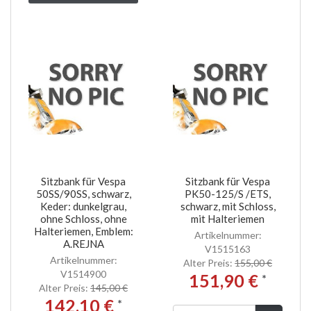
Sitzbank für Vespa
Sitzbank für Vespa
50SS/90SS, schwarz,
PK50-125/S /ETS,
Keder: dunkelgrau,
schwarz, mit Schloss,
ohne Schloss, ohne
mit Halteriemen
Halteriemen, Emblem:
Artikelnummer:
A.REJNA
V1515163
Artikelnummer:
Alter Preis:
155,00 €
V1514900
151,90 €
*
Alter Preis:
145,00 €
142,10 €
*