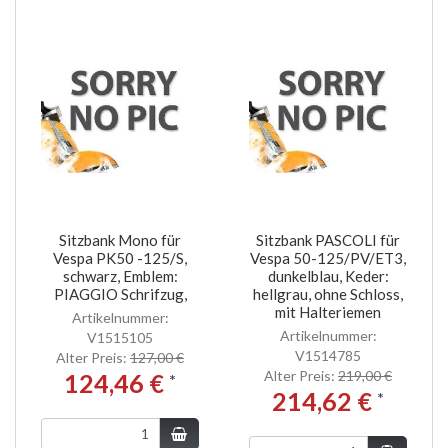
Sitzbank Mono für
Sitzbank PASCOLI für
Vespa PK50 -125/S,
Vespa 50-125/PV/ET3,
schwarz, Emblem:
dunkelblau, Keder:
PIAGGIO Schrifzug,
hellgrau, ohne Schloss,
mit Halteriemen
Artikelnummer:
Artikelnummer:
V1515105
V1514785
Alter Preis:
127,00 €
Alter Preis:
219,00 €
124,46 €
*
214,62 €
*