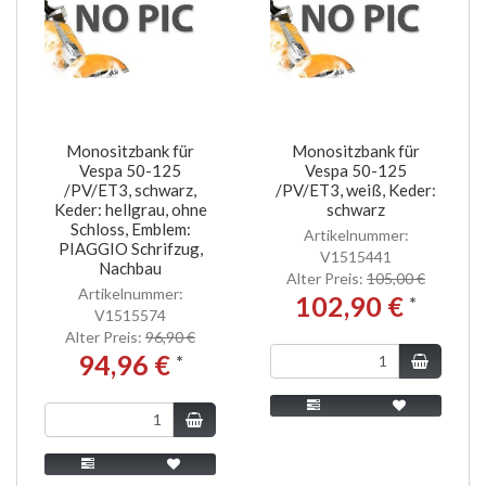
Monositzbank für
Monositzbank für
Vespa 50-125
Vespa 50-125
/PV/ET3, schwarz,
/PV/ET3, weiß, Keder:
Keder: hellgrau, ohne
schwarz
Schloss, Emblem:
Artikelnummer:
PIAGGIO Schrifzug,
V1515441
Nachbau
Alter Preis:
105,00 €
Artikelnummer:
102,90 €
*
V1515574
Alter Preis:
96,90 €
94,96 €
*