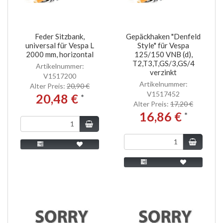
Feder Sitzbank,
Gepäckhaken "Denfeld
universal für Vespa L
Style" für Vespa
2000 mm, horizontal
125/150 VNB (d),
T2,T3,T,GS/3,GS/4
Artikelnummer:
verzinkt
V1517200
Artikelnummer:
Alter Preis:
20,90 €
V1517452
20,48 €
*
Alter Preis:
17,20 €
16,86 €
*