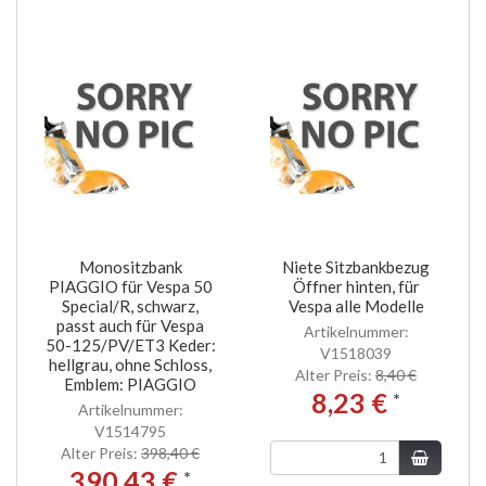
Monositzbank
Niete Sitzbankbezug
PIAGGIO für Vespa 50
Öffner hinten, für
Special/R, schwarz,
Vespa alle Modelle
passt auch für Vespa
Artikelnummer:
50-125/PV/ET3 Keder:
V1518039
hellgrau, ohne Schloss,
Alter Preis:
8,40 €
Emblem: PIAGGIO
8,23 €
*
Artikelnummer:
V1514795
Alter Preis:
398,40 €
390,43 €
*