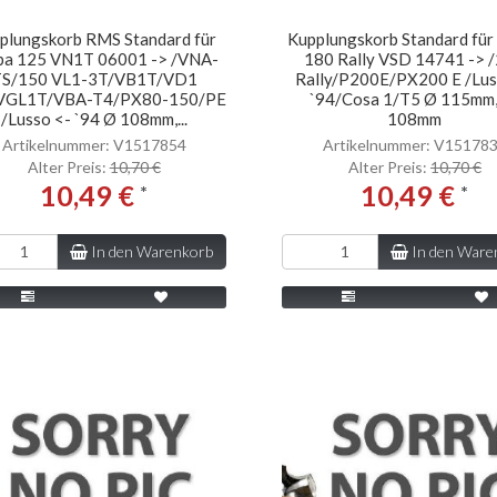
plungskorb RMS Standard für
Kupplungskorb Standard für
pa 125 VN1T 06001 -> /VNA-
180 Rally VSD 14741 -> 
TS/150 VL1-3T/VB1T/VD1
Rally/P200E/PX200 E /Lus
VGL1T/VBA-T4/PX80-150/PE
`94/Cosa 1/T5 Ø 115mm,
/Lusso <- `94 Ø 108mm,...
108mm
Artikelnummer: V1517854
Artikelnummer: V15178
Alter Preis:
10,70 €
Alter Preis:
10,70 €
10,49 €
10,49 €
*
*
In den Warenkorb
In den Ware