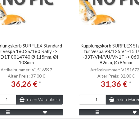
plungskorb SURFLEX Standard
Kupplungskorb SURFLEX St
r Vespa 180 SS/180 Rally ->
für Vespa 98/125 V1-15T
D1T 0014740 Ø 115mm, Øi
-33T/VM/VU/VN1T -> 06
108mm
92mm, Øi 85mm
Artikelnummer: V1516597
Artikelnummer: V15167
Alter Preis:
37,00 €
Alter Preis:
32,00 €
36,26 €
31,36 €
*
*
In den Warenkorb
In den Ware