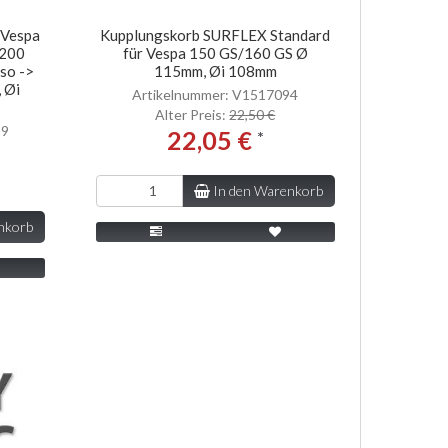
 Vespa
Kupplungskorb SURFLEX Standard
/200
für Vespa 150 GS/160 GS Ø
so ->
115mm, Øi 108mm
 Øi
Artikelnummer: V1517094
Alter Preis:
22,50 €
39
22,05 €
*
In den Warenkorb
nkorb