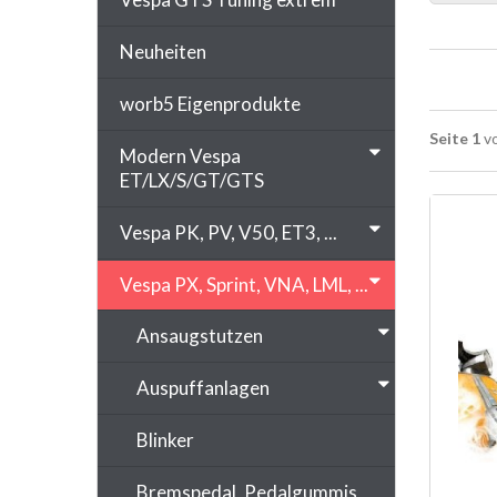
Neuheiten
worb5 Eigenprodukte
Seite 1
vo
Modern Vespa
ET/LX/S/GT/GTS
Vespa PK, PV, V50, ET3, ...
Vespa PX, Sprint, VNA, LML, ...
Ansaugstutzen
Auspuffanlagen
Blinker
Bremspedal, Pedalgummis