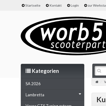
Startseite
Kontakt
Login
zur Werkst
Kategorien
V
SA 2026
Lambretta
Ku
Vespa GTS Tuning extrem