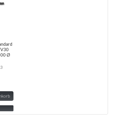
andard
/V30
000 Ø
23
nkorb