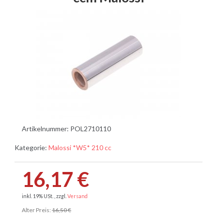
Artikelnummer:
POL2710110
Kategorie:
Malossi *W5* 210 cc
16,17 €
inkl. 19% USt. , zzgl.
Versand
Alter Preis:
16,50 €