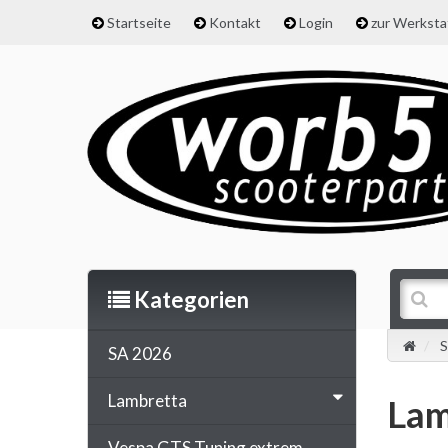
Startseite
Kontakt
Login
zur Werkst
Kategorien
S
SA 2026
Lambretta
Lam
Vespa GTS Tuning extrem