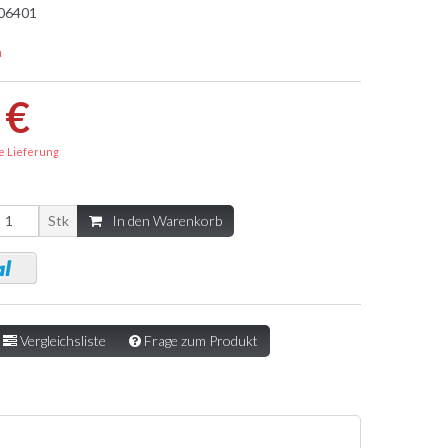
06401
a
 €
e Lieferung
Stk
In den Warenkorb
Vergleichsliste
Frage zum Produkt