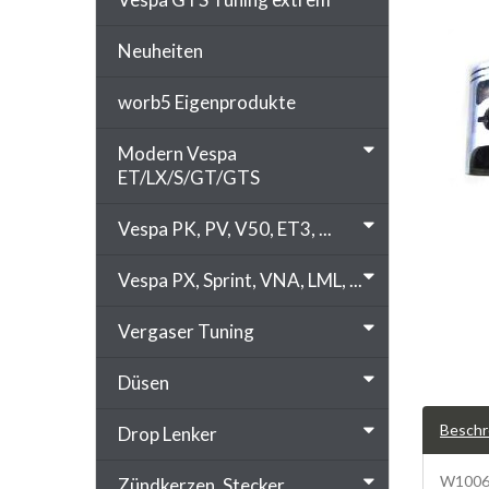
Neuheiten
worb5 Eigenprodukte
Modern Vespa
ET/LX/S/GT/GTS
Vespa PK, PV, V50, ET3, ...
Vespa PX, Sprint, VNA, LML, ...
Vergaser Tuning
Düsen
Beschr
Drop Lenker
W10064
Zündkerzen, Stecker, ...