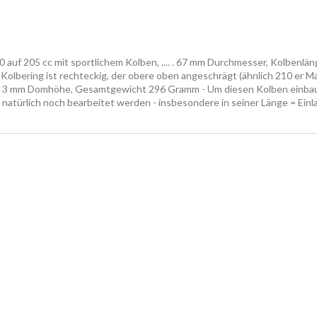
 auf 205 cc mit sportlichem Kolben, .... . 67 mm Durchmesser, Kolbenlän
 Kolbering ist rechteckig, der obere oben angeschrägt (ähnlich 210 er 
. 3 mm Domhöhe, Gesamtgewicht 296 Gramm - Um diesen Kolben einbaue
natürlich noch bearbeitet werden - insbesondere in seiner Länge = Einla
KOLBEN, special pistons, Lambretta, Sonstige, stuff