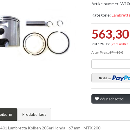
Artikelnummer:
W10
Kategorie:
Lambrett
563,30
inkl. 19% USt. ,
versandfrei
Alter Preis:
574,80 €
Wunschzettel
eibung
Produkt Tags
01 Lambretta Kolben 205er Honda - 67 mm - MTX 200