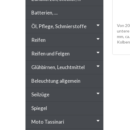
Batterien, ...
Von 200
Öl, Pflege, Schmierstoffe
untere
mm, ca
Reifen
Kolben 
SONDER
Reifen und Felgen
Glühbirnen, Leuchtmittel
Beleuchtung allgemein
Seilzüge
Spiegel
Moto Tassinari