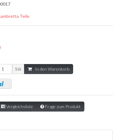
0017
Lambretta Teile
d
Stk
In den Warenkorb
Vergleichsliste
Frage zum Produkt