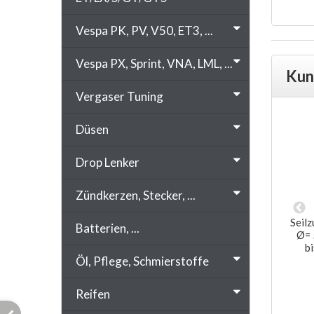
Vergas
Vespa PK, PV, V50, ET3, ...
Vespa PX, Sprint, VNA, LML, ...
Kun
Vergaser Tuning
Düsen
Drop Lenker
Zündkerzen, Stecker, ...
nschlauch) Free-
Seilzug Kupplung, ohne Hülle, mit
Seilz
Batterien, ...
9mm, 1 Meter
Tonnennippel, für Vespa alle Modelle,
Ø= 
Ø 1,9mm, L (Seil)=2000mm
b
 €
*
Öl, Pflege, Schmierstoffe
2,45 €
*
Reifen