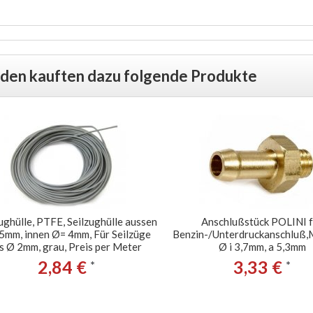
er, Membrane, carbs, reeds, BENZINPUMPE, petrol pump
den kauften dazu folgende Produkte
ughülle, PTFE, Seilzughülle aussen
Anschlußstück POLINI f
5mm, innen Ø= 4mm, Für Seilzüge
Benzin-/Unterdruckanschlu
is Ø 2mm, grau, Preis per Meter
Ø i 3,7mm, a 5,3mm
2,84 €
3,33 €
*
*