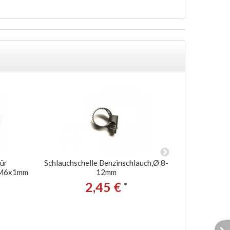
ür
Schlauchschelle Benzinschlauch,Ø 8-
Zündker
ß,M6x1mm
12mm
Kunsts
2,45 €
*