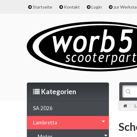
Startseite
Kontakt
Login
zur Werkst
Kategorien
L
SA 2026
Lambretta
Sch
Motor