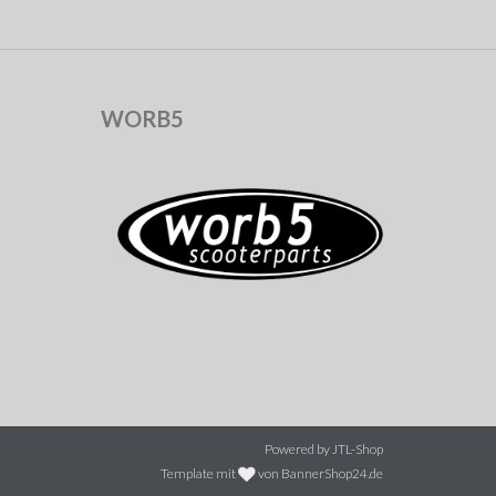
WORB5
Powered by
JTL-Shop
Template mit
von BannerShop24.de