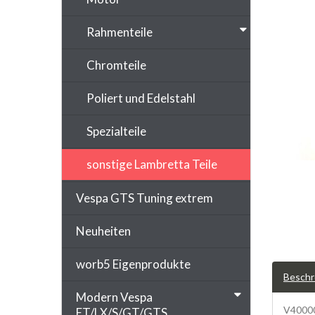
Rahmenteile
Chromteile
Poliert und Edelstahl
Spezialteile
sonstige Lambretta Teile
Vespa GTS Tuning extrem
Neuheiten
worb5 Eigenprodukte
Beschr
Modern Vespa
V40000
ET/LX/S/GT/GTS