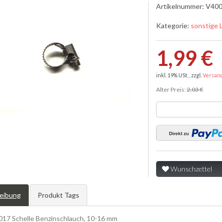
Artikelnummer:
V400
Kategorie:
sonstige 
1,99 €
inkl. 19% USt. , zzgl.
Versan
Alter Preis:
2,03 €
Wunschzettel
eibung
Produkt Tags
17 Schelle Benzinschlauch, 10-16 mm