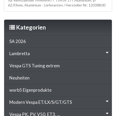
für Rennzylinder PARMAKIT TSV09 177 Aluminium, Ø
62,93mm, Aluminium - Lieferanten / Hersteller Nr: 12038B00
Kategorien
SA 2026
Lambretta
Vespa GTS Tuning extrem
Neuheiten
worb5 Eigenprodukte
Modern Vespa ET/LX/S/GT/GTS
Vespa PK, PV, V50, ET3, ...