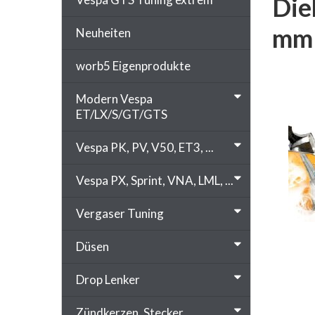
Die
mm
Neuheiten
worb5 Eigenprodukte
Modern Vespa
ET/LX/S/GT/GTS
Vespa PK, PV, V50, ET3, ...
Vespa PX, Sprint, VNA, LML, ...
Vergaser Tuning
Düsen
Drop Lenker
Zündkerzen, Stecker, ...