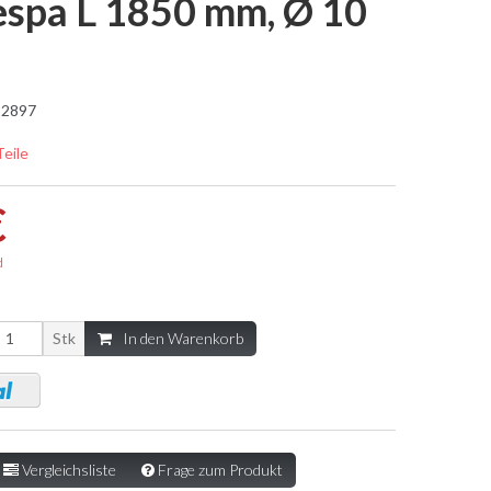
Vespa L 1850 mm, Ø 10
2897
Teile
€
d
Stk
In den Warenkorb
Vergleichsliste
Frage zum Produkt