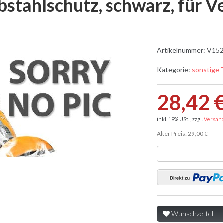
bstahlschutz, schwarz, für 
Artikelnummer:
V152
Kategorie:
sonstige 
28,42 
inkl. 19% USt. , zzgl.
Versan
Alter Preis:
29,00 €
Wunschzettel