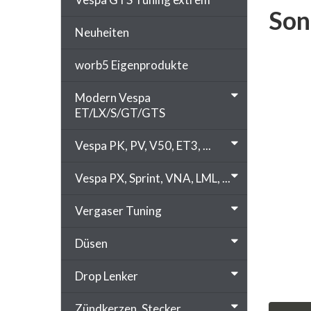
Son
Neuheiten
worb5 Eigenprodukte
Modern Vespa
ET/LX/S/GT/GTS
Vespa PK, PV, V50, ET3, ...
Vespa PX, Sprint, VNA, LML, ...
Vergaser Tuning
Düsen
Drop Lenker
Zündkerzen, Stecker, ...