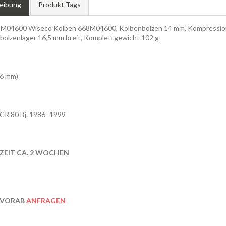
eibung
Produkt Tags
04600 Wiseco Kolben 668M04600, Kolbenbolzen 14 mm, Kompressions
bolzenlager 16,5 mm breit, Komplettgewicht 102 g
6 mm)
CR 80 Bj. 1986 -1999
RZEIT CA. 2 WOCHEN
 VORAB
ANFRAGEN