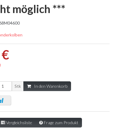
ht möglich ***
68M04600
onderkolben
 €
d
Stk
In den Warenkorb
Vergleichsliste
Frage zum Produkt