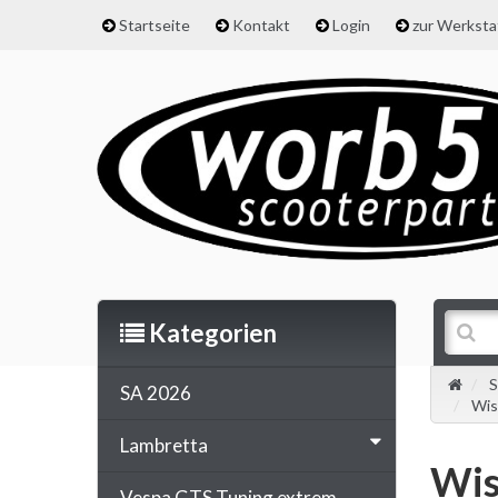
Startseite
Kontakt
Login
zur Werkst
Kategorien
S
SA 2026
Wis
Lambretta
Wis
Vespa GTS Tuning extrem