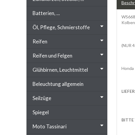
Beschr
Batterien, ...
WS668M
Kolben
Öl, Pflege, Schmierstoffe
Reifen
(NUR 4
Reifen und Felgen
Honda 
Glühbirnen, Leuchtmittel
Beleuchtung allgemein
LIEFE
Seilzüge
Spiegel
BITTE
Moto Tassinari