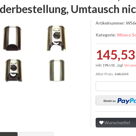
derbestellung, Umtausch nic
Artikelnummer:
WS6
Kategorie:
Wiseco S
145,53
inkl. 19% USt. , zzgl.
Versan
Alter Preis:
148,50 €
Wunschzettel