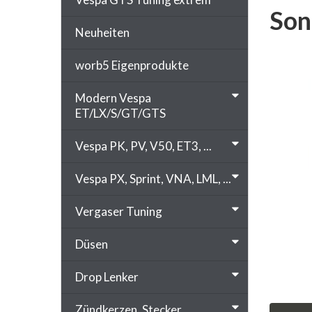
Son
Neuheiten
worb5 Eigenprodukte
Modern Vespa
ET/LX/S/GT/GTS
Vespa PK, PV, V50, ET3, ...
Vespa PX, Sprint, VNA, LML, ...
Vergaser Tuning
Düsen
Drop Lenker
Zündkerzen, Stecker, ...