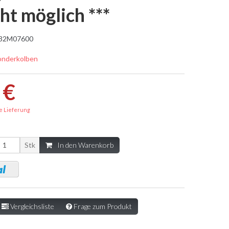
ht möglich ***
32M07600
onderkolben
 €
e Lieferung
Stk
In den Warenkorb
Vergleichsliste
Frage zum Produkt