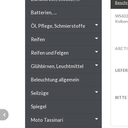
Beschr
Batterien, ...
WS632M
Kolben
Öl, Pflege, Schmierstoffe
Reifen
ARCTI
Reifen und Felgen
Glühbirnen, Leuchtmittel
LIEFE
Beleuchtung allgemein
Seilzüge
BITTE
Spiegel
SONDER
Moto Tassinari