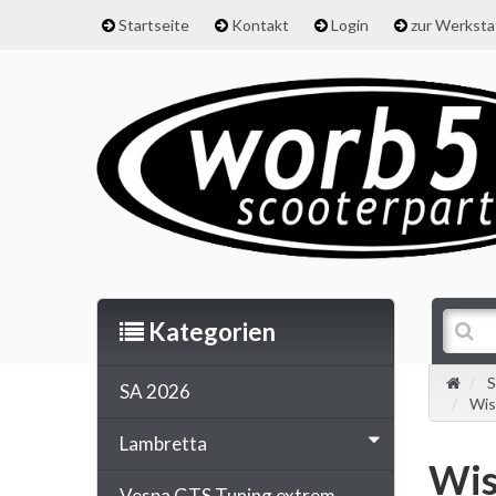
Startseite
Kontakt
Login
zur Werkst
Kategorien
S
SA 2026
Wis
Lambretta
Wis
Vespa GTS Tuning extrem