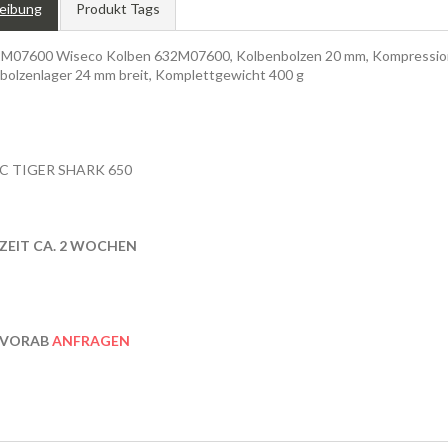
eibung
Produkt Tags
07600 Wiseco Kolben 632M07600, Kolbenbolzen 20 mm, Kompressions
bolzenlager 24 mm breit, Komplettgewicht 400 g
C TIGER SHARK 650
RZEIT CA. 2 WOCHEN
 VORAB
ANFRAGEN
KOLBEN, special pistons, WISECO