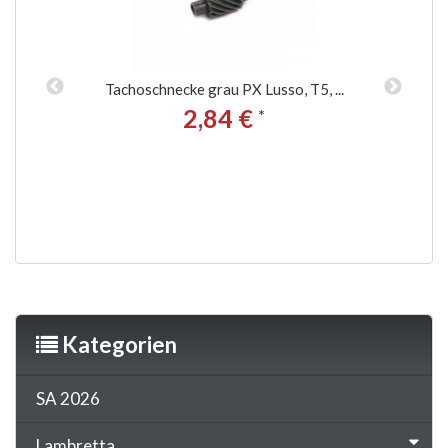
",
Tachoschnecke grau PX Lusso, T5, ...
0E
2,84 €
*
nd
Kategorien
SA 2026
Lambretta