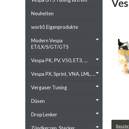
Ves
Neuheiten
worb5 Eigenprodukte
Modern Vespa
ET/LX/S/GT/GTS
Vespa PK, PV, V50, ET3, ...
Vespa PX, Sprint, VNA, LML, ...
Vergaser Tuning
Düsen
Drop Lenker
Beschr
Zündkerzen, Stecker, ...