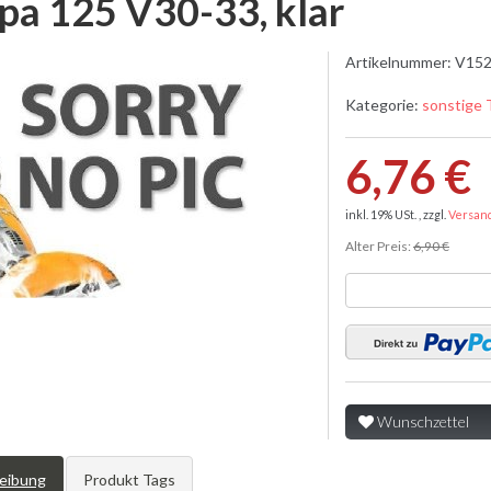
pa 125 V30-33, klar
Artikelnummer:
V152
Kategorie:
sonstige 
6,76 €
inkl. 19% USt. , zzgl.
Versan
Alter Preis:
6,90 €
Wunschzettel
eibung
Produkt Tags