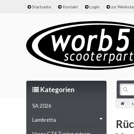
Startseite
Kontakt
Login
zur Werkst
Kategorien
s
SA 2026
Lambretta
Rüc
Vespa GTS Tuning extrem