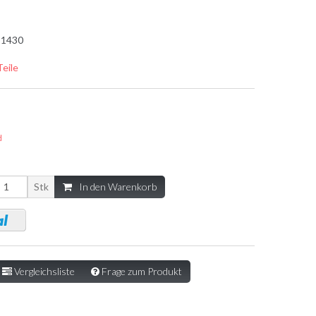
1430
Teile
d
Stk
In den Warenkorb
Vergleichsliste
Frage zum Produkt