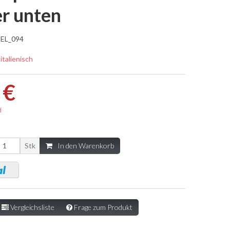
er unten
EL_094
 italienisch
 €
d
Stk
In den Warenkorb
Vergleichsliste
Frage zum Produkt