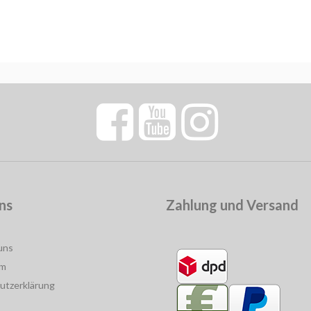
ns
Zahlung und Versand
uns
um
utzerklärung