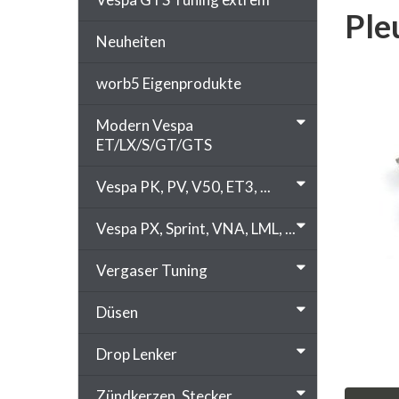
Ple
Neuheiten
worb5 Eigenprodukte
Modern Vespa
ET/LX/S/GT/GTS
Vespa PK, PV, V50, ET3, ...
Vespa PX, Sprint, VNA, LML, ...
Vergaser Tuning
Düsen
Drop Lenker
Zündkerzen, Stecker, ...