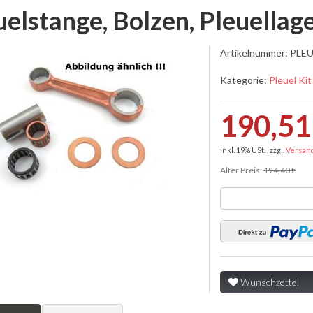
uelstange, Bolzen, Pleuellag
Artikelnummer:
PLEU
Kategorie:
Pleuel Kit
190,51
inkl. 19% USt. , zzgl.
Versan
Alter Preis:
194,40 €
Wunschzettel