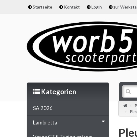
Startseite
Kontakt
Login
zur Werkst
Kategorien
P
SA 2026
Ple
Lambretta
Ple
Vespa GTS Tuning extrem